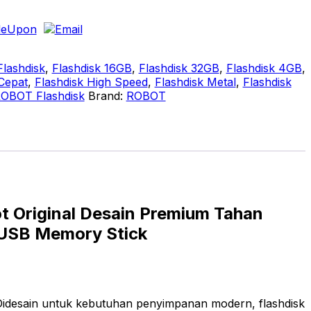
Flashdisk
,
Flashdisk 16GB
,
Flashdisk 32GB
,
Flashdisk 4GB
,
Cepat
,
Flashdisk High Speed
,
Flashdisk Metal
,
Flashdisk
OBOT Flashdisk
Brand:
ROBOT
t Original Desain Premium Tahan
 USB Memory Stick
idesain untuk kebutuhan penyimpanan modern, flashdisk