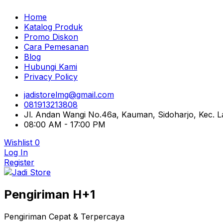
Home
Katalog Produk
Promo Diskon
Cara Pemesanan
Blog
Hubungi Kami
Privacy Policy
jadistorelmg@gmail.com
081913213808
Jl. Andan Wangi No.46a, Kauman, Sidoharjo, Kec.
08:00 AM - 17:00 PM
Wishlist
0
Log In
Register
Pusat Aksesoris HP, Komputer & Produk Unik di Lamong
Pengiriman H+1
Jadi Store
Pengiriman Cepat & Terpercaya