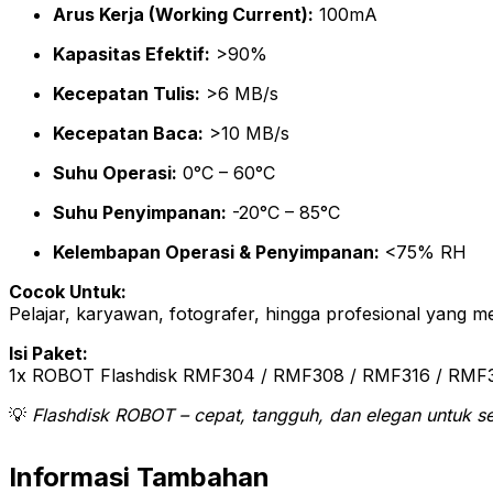
Arus Kerja (Working Current):
100mA
Kapasitas Efektif:
>90%
Kecepatan Tulis:
>6 MB/s
Kecepatan Baca:
>10 MB/s
Suhu Operasi:
0°C – 60°C
Suhu Penyimpanan:
-20°C – 85°C
Kelembapan Operasi & Penyimpanan:
<75% RH
Cocok Untuk:
Pelajar, karyawan, fotografer, hingga profesional yang
Isi Paket:
1x ROBOT Flashdisk RMF304 / RMF308 / RMF316 / RMF332
💡
Flashdisk ROBOT – cepat, tangguh, dan elegan untuk s
Informasi Tambahan