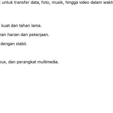
ok untuk transfer data, foto, musik, hingga video dalam wak
Desain
Metal
Tahan
Lama
Plug
, kuat dan tahan lama.
and
an harian dan pekerjaan.
Play
engan stabil.
ux, dan perangkat multimedia.