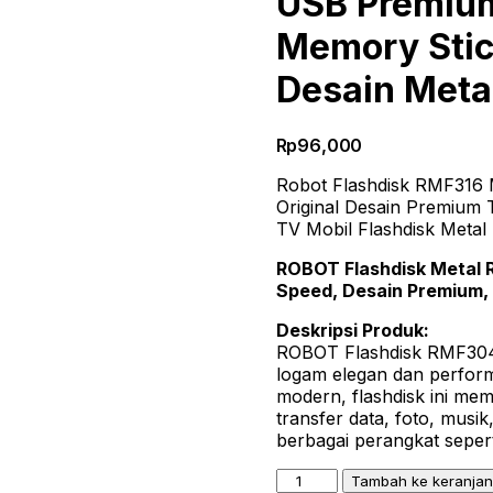
USB Premium
Memory Stic
Desain Meta
Rp
96,000
Robot Flashdisk RMF316 
Original Desain Premium
TV Mobil Flashdisk Meta
ROBOT Flashdisk Metal 
Speed, Desain Premium,
Deskripsi Produk:
ROBOT Flashdisk RMF304
logam elegan dan perform
modern, flashdisk ini mem
transfer data, foto, musi
berbagai perangkat sepert
Kuantitas
Tambah ke keranja