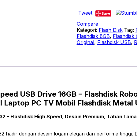
ROBOT
RMF316
Tweet
Flashdisk
Save
16GB
Compare
Metal
Kategori:
Flash Disk
Tag:
High
Flashdisk 8GB
,
Flashdisk 
Speed
Original
,
Flashdisk USB
,
R
USB
Drive
Original
Flashdisk
USB
Premium
Transfer
Data
peed USB Drive 16GB – Flashdisk Robo
Cepat
Memory
l Laptop PC TV Mobil Flashdisk Metal
Stick
untuk
 – Flashdisk High Speed, Desain Premium, Tahan Lama
Laptop
PC
TV
adir dengan desain logam elegan dan performa tinggi. D
Mobil