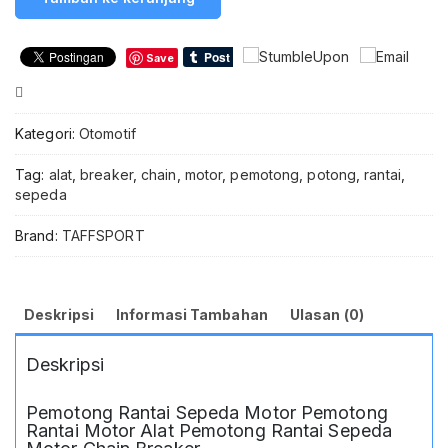
Pemotong
Rantai
Sepeda
Save
Motor
Chain
Compare
Breaker
420
Kategori:
Otomotif
428
530
Tag:
alat
,
breaker
,
chain
,
motor
,
pemotong
,
potong
,
rantai
,
-
sepeda
HF99268
Alat
Brand:
TAFFSPORT
Potong
Rantai
Motor
Universal
Deskripsi
Informasi Tambahan
Ulasan (0)
TaffSPORT
Chain
Deskripsi
Breaker
Manual
Pemotong
Pemotong Rantai Sepeda Motor Pemotong
Rante
Rantai Motor Alat Pemotong Rantai Sepeda
Sepeda