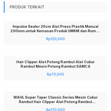
PRODUK TERKAIT
Impulse Sealer 20cm Alat Press Plastik Manual
200mm untuk Kemasan Produk UMKM dan Rumah
Tangga Perekat Plastik PE PP Vacuum Sealer
Rp
120,000
Listrik Body Kokoh Pengatur Suhu Akurat Original
Hanya di Jadi Store Lamongan Jawa Timur
Hair Clipper Alat Potong Rambut Alat Cukur
Rambut Mesin Potong Rambut SAMCA
Rp
70,000
WAHL Super Taper Classic Series Mesin Cukur
Rambut Hair Clipper Alat Potong Rambut
Profesional Corded Original Powerful Motor
Rp
170,000
V5000 Pangkas Rambut Barbershop Salon