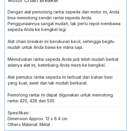
Motor Chain Breaker
Motor
Alat
Dengan alat pemotong rantai sepeda dan motor ini, Anda
Servis
bisa memotong sendiri rantai sepeda Anda.
Bengkel
Penggunaannya sangat mudah, tak perlu repot membawa
Motor
sepeda Anda ke bengkel lagi.
Aksesoris
Perbaikan
Alat chain breaker ini berukuran kecil, sehingga begitu
Rantai
mudah untuk Anda bawa ke mana saja.
420
428
Memutuskan rantai sepeda Anda jadi lebih mudah berkat
530
adanya alat ini, ketimbang Anda mesti ke bengkel.
Alat pemutus rantai sepeda ini terbuat dari bahan besi
yang kuat, awet dan tak mudah berkarat.
Pemotong rantai ini dapat digunakan untuk memotong
rantai 420, 428 dan 530.
Spesifikasi :
Dimension Approx. 12 x 6.4 cm
Others Material: Metal