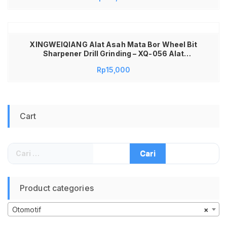
Perlengkapan Barber Set Pisau Tajam Presisi
Tahan Lama
XINGWEIQIANG Alat Asah Mata Bor Wheel Bit
Sharpener Drill Grinding – XQ-056 Alat
Menajamkan Mata Bor Corundum Wheel Bit
Rp
15,000
Sharpener Titanium Drill Grinding Penajam Mata
Bor Asah Mata Bor Besi Cor Kayu Mesin Asah
Mata Bor Portable Alat Asahan Mata Bor
Universal
Cart
Cari
untuk:
Product categories
Otomotif
×