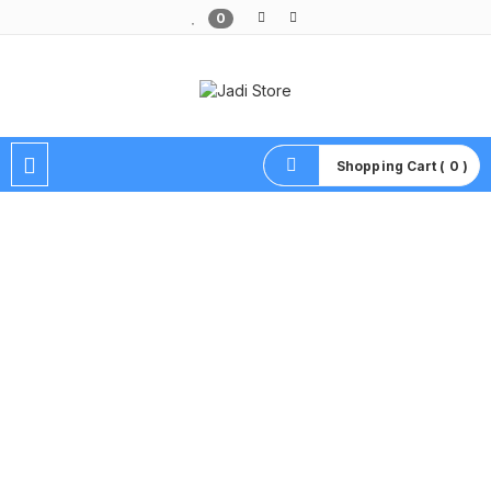
0
Pusat Aksesoris HP, Komputer & Produk Unik di Lamongan
Shopping Cart ( 0 )