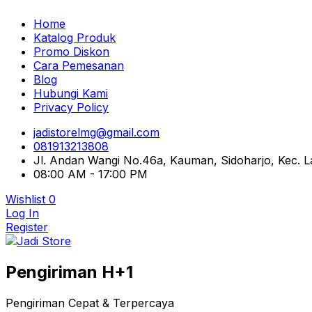
Home
Katalog Produk
Promo Diskon
Cara Pemesanan
Blog
Hubungi Kami
Privacy Policy
jadistorelmg@gmail.com
081913213808
Jl. Andan Wangi No.46a, Kauman, Sidoharjo, Kec.
08:00 AM - 17:00 PM
Wishlist
0
Log In
Register
Pusat Aksesoris HP, Komputer & Produk Unik di Lamong
Pengiriman H+1
Jadi Store
Pengiriman Cepat & Terpercaya