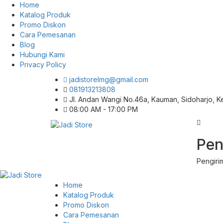
Home
Katalog Produk
Promo Diskon
Cara Pemesanan
Blog
Hubungi Kami
Privacy Policy
jadistorelmg@gmail.com
081913213808
Jl. Andan Wangi No.46a, Kauman, Sidoharjo, 
08:00 AM - 17:00 PM
Pusat Aksesoris HP, Komputer & Produk
Pen
Jadi Store
Unik di Lamongan
Pengiri
Home
Katalog Produk
Promo Diskon
Cara Pemesanan