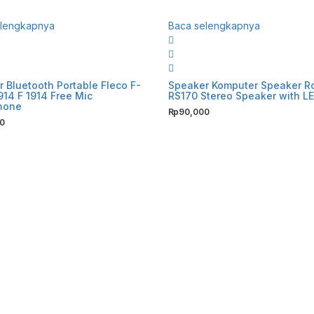
elengkapnya
Baca selengkapnya
 Bluetooth Portable Fleco F-
Speaker Komputer Speaker R
914 F 1914 Free Mic
RS170 Stereo Speaker with LE
hone
Rp
90,000
00