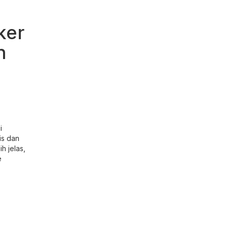
ker
h
i
is dan
h jelas,
e