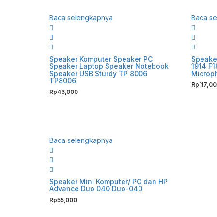
Baca selengkapnya
Baca s
Speaker Komputer Speaker PC
Speaker
Speaker Laptop Speaker Notebook
1914 F1
Speaker USB Sturdy TP 8006
Microp
TP8006
Rp
117,0
Rp
46,000
Baca selengkapnya
Speaker Mini Komputer/ PC dan HP
Advance Duo 040 Duo-040
Rp
55,000