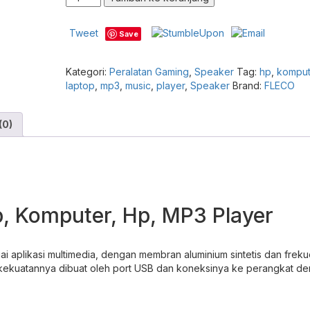
FLECO
F-
Tweet
Save
005
Speaker
Compare
Komputer
Kategori:
Peralatan Gaming
,
Speaker
Tag:
hp
,
komput
Laptop
laptop
,
mp3
,
music
,
player
,
Speaker
Brand:
FLECO
Gaming
Bass
Multimedia
(0)
Speaker
Aktif
USB
2.0
High
Definition
p, Komputer, Hp, MP3 Player
Sound
for
PC
i aplikasi multimedia, dengan membran aluminium sintetis dan freku
Notebook
, kekuatannya dibuat oleh port USB dan koneksinya ke perangkat d
TV
Smartphone
-