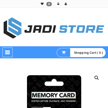
0
Pusat Aksesoris HP, Komputer & Produk Unik di Lamongan
Shopping Cart ( 0 )