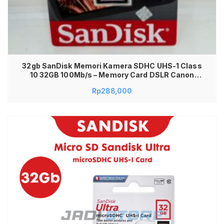
32gb SanDisk Memori Kamera SDHC UHS-1 Class
10 32GB 100Mb/s – Memory Card DSLR Canon
Nikon Kamera Digital Memori 32GB SDHC CL10
Rp
288,000
UHS1 Cepat Stabil untuk Foto Video Full HD
Memori Card Kamera Profesional