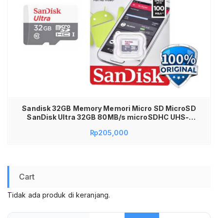
Sandisk 32GB Memory Memori Micro SD MicroSD
SanDisk Ultra 32GB 80MB/s microSDHC UHS-I
Class 10 No Adapter Memory Memori SanDisk
Rp
205,000
Ultra microSDHC/SDXC UHS-I Class 10 100MB/s
SDSQUNR Kartu Memori HP Android Tablet
Speaker MP3 Konsol Game Original
Cart
Tidak ada produk di keranjang.
Cari