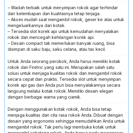
Filter
Anti
– Wadah terbaik untuk menyimpan rokok agar terhindar
Air
dari kelembapan dan kualitasnya tetap terjaga.
Kotak
– Akses mudah saat mengambil rokok, geser ke atas untuk
Bungkus
mengeluarkannya dari kotak.
Rokok
– Tersedia slot korek api untuk kemudahan menyalakan
Elegan
rokok dan mencegah kehilangan korek api.
Aluminium
– Desain compact tak memerlukan banyak ruang, bisa
Cigarette
disimpan di saku baju, saku celana, atau tas kecil.
Case
Untuk Anda seorang perokok, Anda harus memiliki kotak
rokok dari Firetric yang satu ini. Merupakan salah satu
solusi untuk menjaga kualitas rokok dan mengambil rokok
secara cepat dan praktis. Tersedia slot untuk menyimpan
korek api gas dan Anda pun bisa menyalakannya secara
langsung melalui kotak rokok. Memiliki desain elegan
dengan berbagai warna yang ciamik.
Dengan menggunakan kotak rokok, Anda bisa tetap
menjaga kualitas dan cita rasa rokok Anda. Dibuat dengan
desain yang ergonomis sehingga memudahkan Anda untuk
mengambil rokok. Tak perlu lagi membuka kotak untuk
mengambil sebatang rokok, Anda hanya perlu menggeser