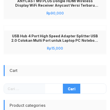
ANYCAST M9 PLUS Dongle HDMI Wireless
Display WiFi Receiver Anycast Versi Terbaru
Support Miracast DLNA Airplay untuk Android
Rp
90,000
iPhone Laptop Sambungan Proyektor & TV LED
Kualitas Gambar Jernih Original Hanya di Jadi
Store Lamongan
USB Hub 4 Port High Speed Adapter Splitter USB
2.0 Colokan Multi Port untuk Laptop PC Notebook
Macbook Komputer Perangkat Tambahan
Rp
15,000
Keyboard Mouse Flashdisk Printer Sambungan
Kabel Data USB Extension Awet Stabil Praktis
Plug and Play Murah
Cart
Cari
untuk:
Product categories