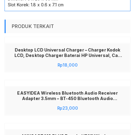
Slot Korek: 1.8 x 0.6 x 7.1 cm
PRODUK TERKAIT
Desktop LCD Universal Charger – Charger Kodok
LCD, Desktop Charger Baterai HP Universal, Cas
Baterai Lepas Semua Tipe, Charger Kodok LCD
Rp
18,000
Praktis & Aman, Universal Battery Charger
dengan Layar LCD
EASYIDEA Wireless Bluetooth Audio Receiver
Adapter 3.5mm – BT-450 Bluetooth Audio
Receiver Mobil AUX 3.5mm Wireless Car Kit
Rp
23,000
Music Adapter Rechargeable Bisa Dicas Ulang
Receiver Audio Mobil Speaker Headset AUX
Bluetooth Universal Plug & Play Portable