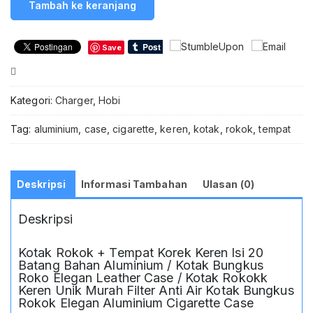
Tambah ke keranjang
+
Tempat
Korek
Save
Keren
Isi
Compare
20
Batang
Kategori:
Charger
,
Hobi
Bahan
Aluminium
Tag:
aluminium
,
case
,
cigarette
,
keren
,
kotak
,
rokok
,
tempat
/
Kotak
Bungkus
Roko
Deskripsi
Informasi Tambahan
Ulasan (0)
Elegan
Leather
Deskripsi
Case
/
Kotak
Kotak Rokok + Tempat Korek Keren Isi 20
Rokokk
Batang Bahan Aluminium / Kotak Bungkus
Keren
Roko Elegan Leather Case / Kotak Rokokk
Unik
Keren Unik Murah Filter Anti Air Kotak Bungkus
Rokok Elegan Aluminium Cigarette Case
Murah