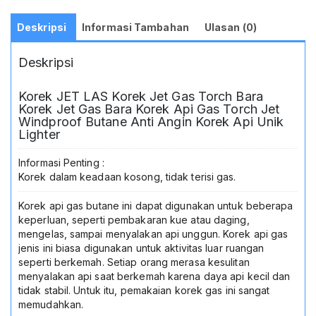
Jet
Bara
Deskripsi
Informasi Tambahan
Ulasan (0)
Anti
Angin
Deskripsi
Korek
JET
LAS
Korek JET LAS Korek Jet Gas Torch Bara
Korek
Korek Jet Gas Bara Korek Api Gas Torch Jet
Torch
Windproof Butane Anti Angin Korek Api Unik
Butane
Lighter
Lighter
Korek
Informasi Penting :
Api
Korek dalam keadaan kosong, tidak terisi gas.
Gas
Refill
Korek api gas butane ini dapat digunakan untuk beberapa
Korek
keperluan, seperti pembakaran kue atau daging,
Jet
mengelas, sampai menyalakan api unggun. Korek api gas
Torch
jenis ini biasa digunakan untuk aktivitas luar ruangan
Portable
seperti berkemah. Setiap orang merasa kesulitan
Korek
menyalakan api saat berkemah karena daya api kecil dan
Api
tidak stabil. Untuk itu, pemakaian korek gas ini sangat
Gas
memudahkan.