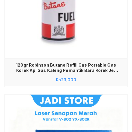
120gr Robinson Butane Refill Gas Portable Gas
Korek Api Gas Kaleng Pemantik Bara Korek Jet
Las Isi Ulang Gas Portable 120 Gram 120g 120gr
Rp
23,000
120 gr (Salin)