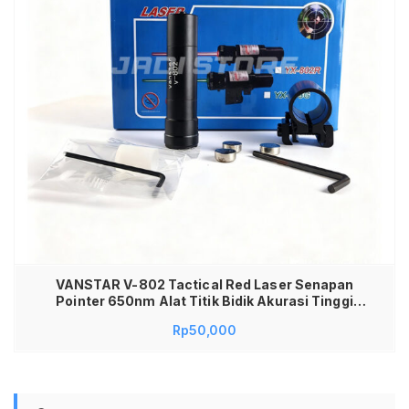
VANSTAR V-802 Tactical Red Laser Senapan
Pointer 650nm Alat Titik Bidik Akurasi Tinggi
Aksesoris Olahraga Menembak Outdoor Hunting
Rp
50,000
Rail Mount 11-20mm Laser Sight Kompak Material
Metal Kuat Praktis Penanda Posisi Target Lensa
Kekeran Hobi Koleksi Kualitas Premium