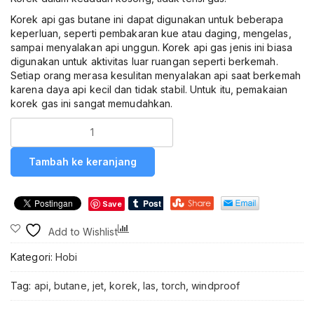
Korek api gas butane ini dapat digunakan untuk beberapa
keperluan, seperti pembakaran kue atau daging, mengelas,
sampai menyalakan api unggun. Korek api gas jenis ini biasa
digunakan untuk aktivitas luar ruangan seperti berkemah.
Setiap orang merasa kesulitan menyalakan api saat berkemah
karena daya api kecil dan tidak stabil. Untuk itu, pemakaian
korek gas ini sangat memudahkan.
Kuantitas
Firetric
Korek
Tambah ke keranjang
Api
Gas
Butane
Save
Torch
Jet
Compare
Add to Wishlist
Windproof
-
Kategori:
Hobi
HQ0935
Korek
Tag:
api
,
butane
,
jet
,
korek
,
las
,
torch
,
windproof
Api
Gas