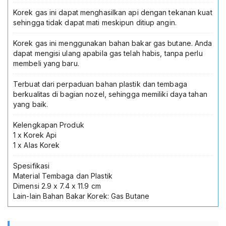
Unik
Multifungsi
Korek gas ini dapat menghasilkan api dengan tekanan kuat
Korek
sehingga tidak dapat mati meskipun ditiup angin.
Bara
Butane
Korek gas ini menggunakan bahan bakar gas butane. Anda
Torch
dapat mengisi ulang apabila gas telah habis, tanpa perlu
Windproof
membeli yang baru.
Jet
Lighter
Terbuat dari perpaduan bahan plastik dan tembaga
berkualitas di bagian nozel, sehingga memiliki daya tahan
yang baik.
Kelengkapan Produk
1 x Korek Api
1 x Alas Korek
Spesifikasi
Material Tembaga dan Plastik
Dimensi 2.9 x 7.4 x 11.9 cm
Lain-lain Bahan Bakar Korek: Gas Butane