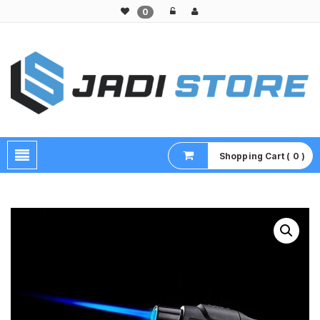
0
Pusat Aksesoris HP, Komputer & Produk Unik di Lamongan
Shopping Cart ( 0 )