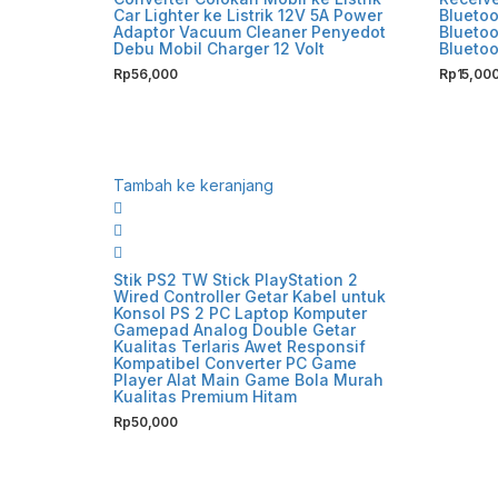
Car Lighter ke Listrik 12V 5A Power
Bluetoo
Adaptor Vacuum Cleaner Penyedot
Bluetoo
Debu Mobil Charger 12 Volt
Bluetoo
Rp
56,000
Rp
15,00
Tambah ke keranjang
Stik PS2 TW Stick PlayStation 2
Wired Controller Getar Kabel untuk
Konsol PS 2 PC Laptop Komputer
Gamepad Analog Double Getar
Kualitas Terlaris Awet Responsif
Kompatibel Converter PC Game
Player Alat Main Game Bola Murah
Kualitas Premium Hitam
Rp
50,000