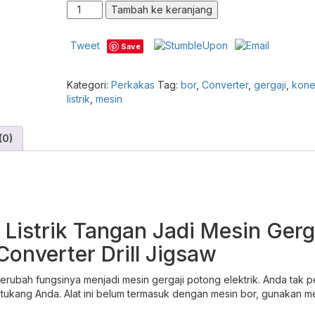
Kuantitas
Tambah ke keranjang
Konektor
Modifikasi
Tweet
Save
Bor
Listrik
Compare
Tangan
Kategori:
Perkakas
Tag:
bor
,
Converter
,
gergaji
,
kone
Jadi
listrik
,
mesin
Mesin
Gergaji
Adapter
(0)
Mesin
Jig
Saw
Converter
Drill
Jigsaw
 Listrik Tangan Jadi Mesin Gerg
onverter Drill Jigsaw
erubah fungsinya menjadi mesin gergaji potong elektrik. Anda tak p
n tukang Anda. Alat ini belum termasuk dengan mesin bor, gunakan m