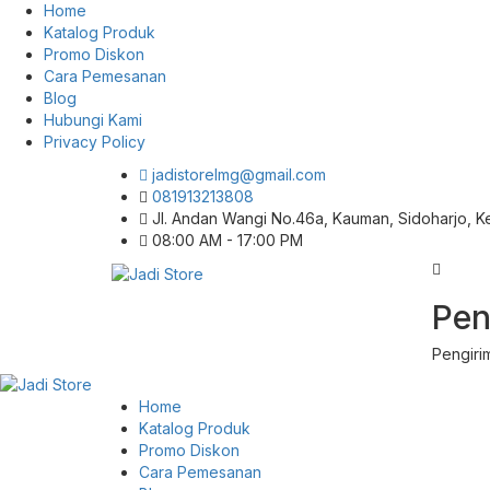
Home
Katalog Produk
Promo Diskon
Cara Pemesanan
Blog
Hubungi Kami
Privacy Policy
jadistorelmg@gmail.com
081913213808
Jl. Andan Wangi No.46a, Kauman, Sidoharjo, 
08:00 AM - 17:00 PM
Pusat Aksesoris HP, Komputer & Produk
Pen
Jadi Store
Unik di Lamongan
Pengiri
Home
Katalog Produk
Promo Diskon
Cara Pemesanan