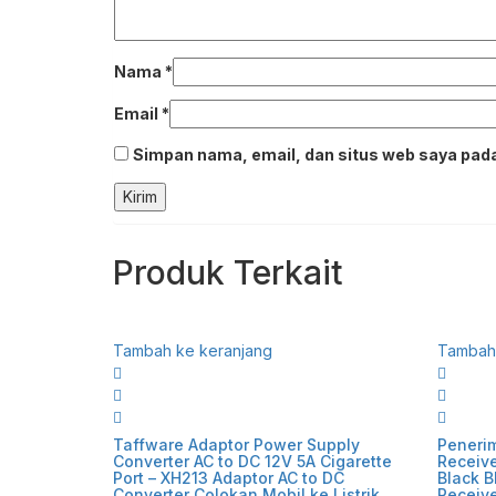
Nama
*
Email
*
Simpan nama, email, dan situs web saya pada
Produk Terkait
Tambah ke keranjang
Tambah 
Taffware Adaptor Power Supply
Penerim
Converter AC to DC 12V 5A Cigarette
Receive
Port – XH213 Adaptor AC to DC
Black B
Converter Colokan Mobil ke Listrik
Receiv