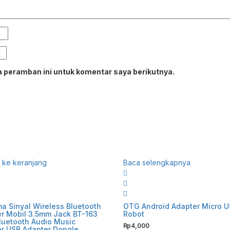
 peramban ini untuk komentar saya berikutnya.
ke keranjang
Baca selengkapnya
a Sinyal Wireless Bluetooth
OTG Android Adapter Micro 
r Mobil 3.5mm Jack BT-163
Robot
luetooth Audio Music
Rp
4,000
er USB Adapter Dongle