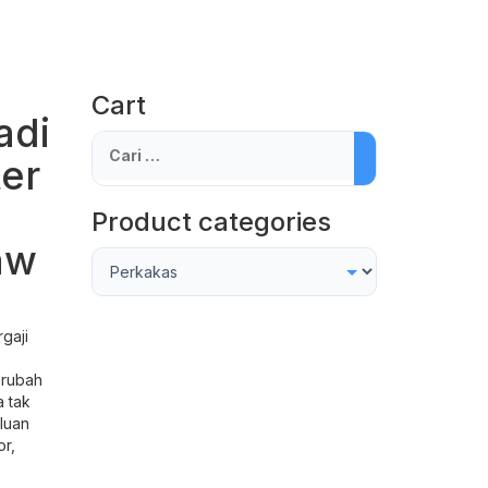
Cart
adi
Cari
er
untuk:
Product categories
aw
gaji
erubah
a tak
rluan
or,