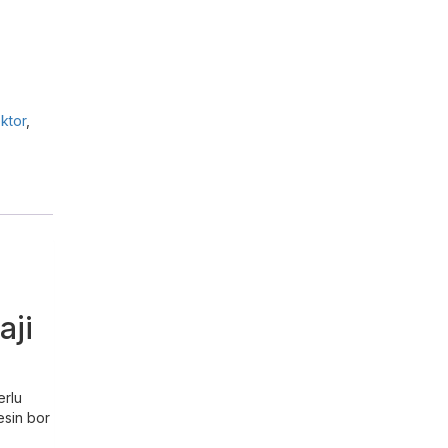
ktor
,
aji
erlu
esin bor