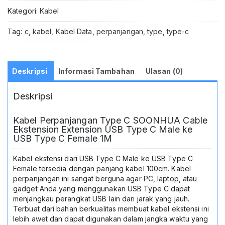
Female
Kategori:
Kabel
1
Meter
Tag:
c
,
kabel
,
Kabel Data
,
perpanjangan
,
type
,
type-c
Original
-
Extension
Cable
Deskripsi
Informasi Tambahan
Ulasan (0)
Type
C
Deskripsi
To
C
Solusi
Kabel Perpanjangan Type C SOONHUA Cable
Praktis
Ekstension Extension USB Type C Male ke
Jangkauan
USB Type C Female 1M
Kabel
Data
Kabel ekstensi dari USB Type C Male ke USB Type C
Lebih
Female tersedia dengan panjang kabel 100cm. Kabel
Panjang
perpanjangan ini sangat berguna agar PC, laptop, atau
Dan
gadget Anda yang menggunakan USB Type C dapat
Aman
menjangkau perangkat USB lain dari jarak yang jauh.
Kualitas
Terbuat dari bahan berkualitas membuat kabel ekstensi ini
Handal
lebih awet dan dapat digunakan dalam jangka waktu yang