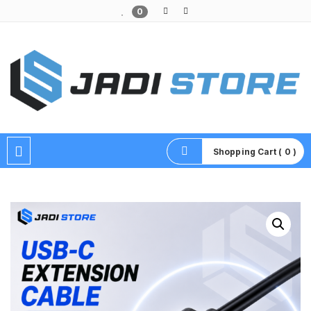
0
Pusat Aksesoris HP, Komputer & Produk Unik di Lamongan
Shopping Cart ( 0 )