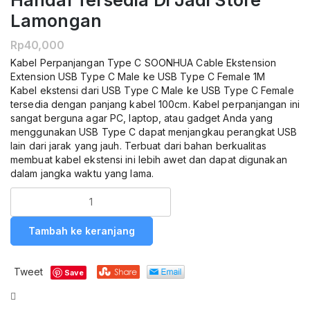
Handal Tersedia Di Jadi Store
Lamongan
Rp
40,000
Kabel Perpanjangan Type C SOONHUA Cable Ekstension
Extension USB Type C Male ke USB Type C Female 1M
Kabel ekstensi dari USB Type C Male ke USB Type C Female
tersedia dengan panjang kabel 100cm. Kabel perpanjangan ini
sangat berguna agar PC, laptop, atau gadget Anda yang
menggunakan USB Type C dapat menjangkau perangkat USB
lain dari jarak yang jauh. Terbuat dari bahan berkualitas
membuat kabel ekstensi ini lebih awet dan dapat digunakan
dalam jangka waktu yang lama.
Kuantitas
SOONHUA
Kabel
Tambah ke keranjang
Perpanjangan
USB
Type
Tweet
Save
C
Male
Compare
Ke