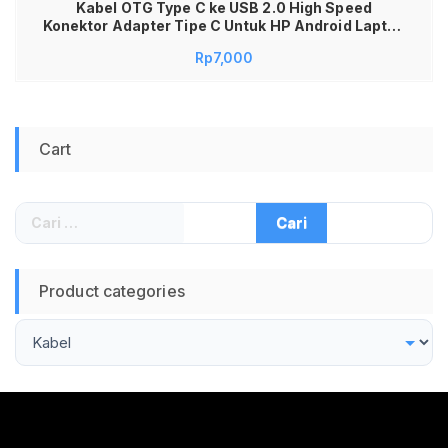
Kabel OTG Type C ke USB 2.0 High Speed
Konektor Adapter Tipe C Untuk HP Android Laptop
MacBook Sambungan Flashdisk Mouse Keyboard
Rp
7,000
Gamepad Transfer Data Cepat Praktis
Kompatibel Semua Merk Smartphone Plug and
Play Material Premium Awet Murah
Cart
Cari
untuk:
Product categories