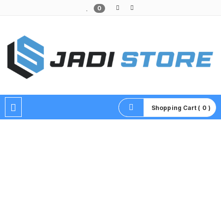
0
Pusat Aksesoris HP, Komputer & Produk Unik di Lamongan
Shopping Cart ( 0 )