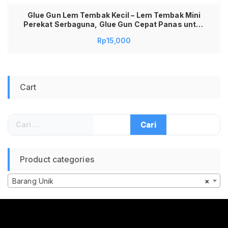
Glue Gun Lem Tembak Kecil – Lem Tembak Mini
Perekat Serbaguna, Glue Gun Cepat Panas untuk
Kerajinan DIY, Lem Tembak Multifungsi Murah,
Rp
15,000
Glue Gun Mini untuk Plastik Kayu Kain Aksesoris
Cart
Cari
untuk:
Product categories
Barang Unik
×