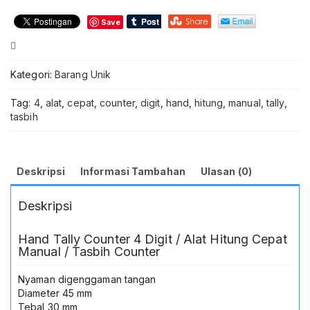
Tally
Save
Counter
4
Compare
Digit
-
Kategori:
Barang Unik
TD99
Hand
Tag:
4
,
alat
,
cepat
,
counter
,
digit
,
hand
,
hitung
,
manual
,
tally
,
Tally
tasbih
Counter
4
Digit
Alat
Deskripsi
Informasi Tambahan
Ulasan (0)
Hitung
Manual
Deskripsi
Counter
Angka
Tasbih
Hand Tally Counter 4 Digit / Alat Hitung Cepat
Counter
Manual / Tasbih Counter
Penghitung
Orang
Nyaman digenggaman tangan
Barang
Diameter 45 mm
Event
Tebal 30 mm