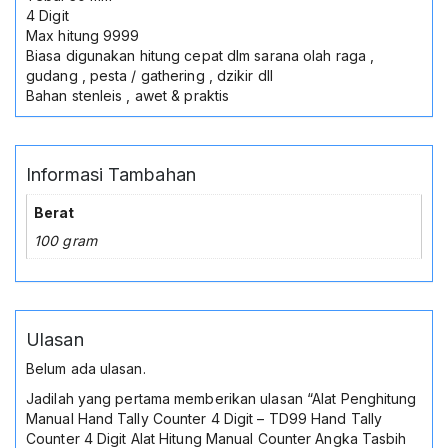
Olahraga
4 Digit
Hitung
Max hitung 9999
Cepat
Biasa digunakan hitung cepat dlm sarana olah raga ,
4
gudang , pesta / gathering , dzikir dll
Digit
Bahan stenleis , awet & praktis
Metal
Tally
Counter
Praktis
Informasi Tambahan
Portable
Berat
100 gram
Ulasan
Belum ada ulasan.
Jadilah yang pertama memberikan ulasan “Alat Penghitung
Manual Hand Tally Counter 4 Digit – TD99 Hand Tally
Counter 4 Digit Alat Hitung Manual Counter Angka Tasbih