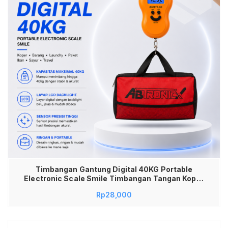
Timbangan Gantung Digital 40KG Portable
Electronic Scale Smile Timbangan Tangan Koper
Barang Bagasi Laundry Paket Ikan Sayur Akurat
Rp
28,000
Layar LCD Backlight Sensor Presisi Kuat Kokoh
Alat Ukur Berat Travel Luggage Scale Praktis
Mudah Dibawa Murah