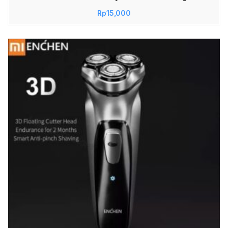
Praktis Pengaduk Kopi Susu Dalgona Serbaguna
Rp
15,000
Material Stainless Steel Kuat Awet Ringan Mudah
Dibawa Kualitas Original Jadi Store Lamongan