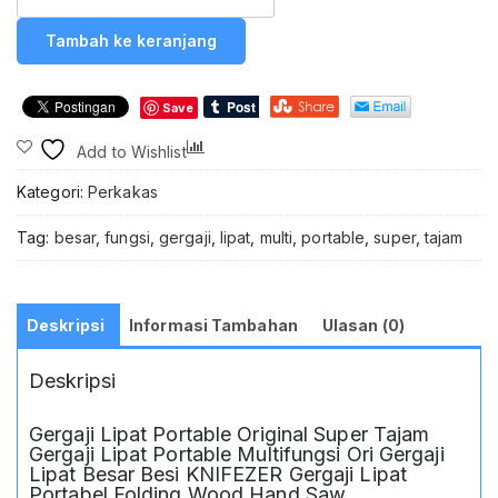
KNIFEZER
Gergaji
Tambah ke keranjang
Kayu
Lipat
Wood
Save
Pruning
Hand
Compare
Add to Wishlist
Saw
High
Kategori:
Perkakas
Hardness
-
Tag:
besar
,
fungsi
,
gergaji
,
lipat
,
multi
,
portable
,
super
,
tajam
LA146
240MM
Gergaji
Lipat
Deskripsi
Informasi Tambahan
Ulasan (0)
Kayu
Portable
Deskripsi
Original
Super
Tajam
Gergaji Lipat Portable Original Super Tajam
Besar
Gergaji Lipat Portable Multifungsi Ori Gergaji
Multifungsi
Lipat Besar Besi KNIFEZER Gergaji Lipat
Outdoor
Portabel Folding Wood Hand Saw