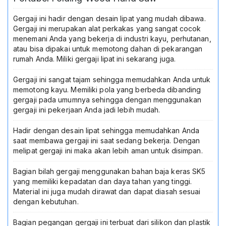
Camping
Gardening
Gergaji ini hadir dengan desain lipat yang mudah dibawa.
Folding
Gergaji ini merupakan alat perkakas yang sangat cocok
Saw
menemani Anda yang bekerja di industri kayu, perhutanan,
Pemotong
atau bisa dipakai untuk memotong dahan di pekarangan
Dahan
rumah Anda. Miliki gergaji lipat ini sekarang juga.
Pohon
Besi
Gergaji ini sangat tajam sehingga memudahkan Anda untuk
Baja
memotong kayu. Memiliki pola yang berbeda dibanding
Kuat
gergaji pada umumnya sehingga dengan menggunakan
Portabel
gergaji ini pekerjaan Anda jadi lebih mudah.
Ori
Praktis
Hadir dengan desain lipat sehingga memudahkan Anda
saat membawa gergaji ini saat sedang bekerja. Dengan
melipat gergaji ini maka akan lebih aman untuk disimpan.
Bagian bilah gergaji menggunakan bahan baja keras SK5
yang memiliki kepadatan dan daya tahan yang tinggi.
Material ini juga mudah dirawat dan dapat diasah sesuai
dengan kebutuhan.
Bagian pegangan gergaji ini terbuat dari silikon dan plastik