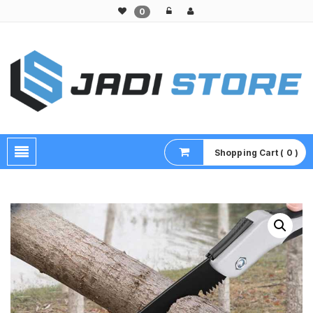
0
Pusat Aksesoris HP, Komputer & Produk Unik di Lamongan
Shopping Cart ( 0 )