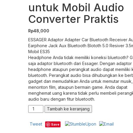
untuk Mobil Audio
Converter Praktis
Rp
48,000
ESSAGER Adaptor Adapter Car Bluetooth Receiver A
Earphone Jack Aux Bluetooth Blototh 5.0 Resiver 3.
Mobil ES35
Headphone Anda tidak memiliki koneksi bluetooth? 
saja adaptor bluetooth dari Essager. Dengan adaptor i
headphone ataupun perangkat audio dapat memiliki 
bluetooth. Perangkat audio bisa dihubungkan ke ber
gadget dan memudahkan Anda untuk memutar musik,
menonton film, ataupun bermain game. Anda dapat
menghemat uang karena tidak perlu membeli perang
audio baru dengan fitur bluetooth.
Kuantitas
Tambah ke keranjang
ESSAGER
Adaptor
Tweet
Save
Bluetooth
Receiver