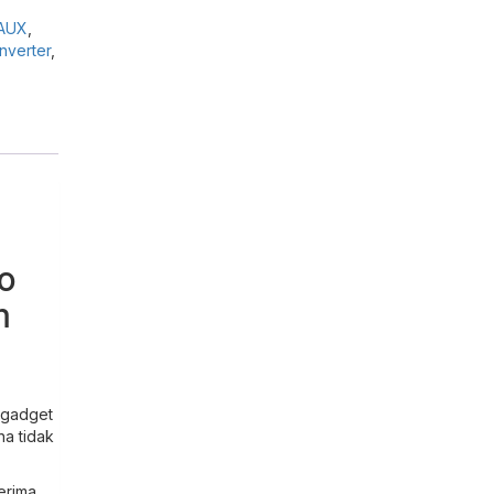
 AUX
,
nverter
,
o
m
 gadget
a tidak
erima