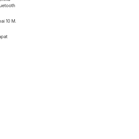
luetooth
ai 10 M.
apat