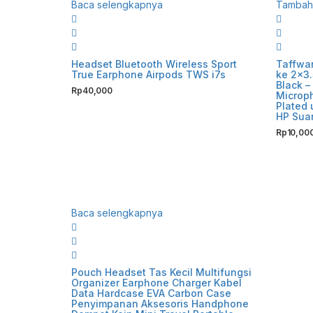
Baca selengkapnya
Tambah 
Headset Bluetooth Wireless Sport
Taffwar
True Earphone Airpods TWS i7s
ke 2×3
Black 
Rp
40,000
Microph
Plated
HP Suar
Rp
10,00
Baca selengkapnya
Pouch Headset Tas Kecil Multifungsi
Organizer Earphone Charger Kabel
Data Hardcase EVA Carbon Case
Penyimpanan Aksesoris Handphone