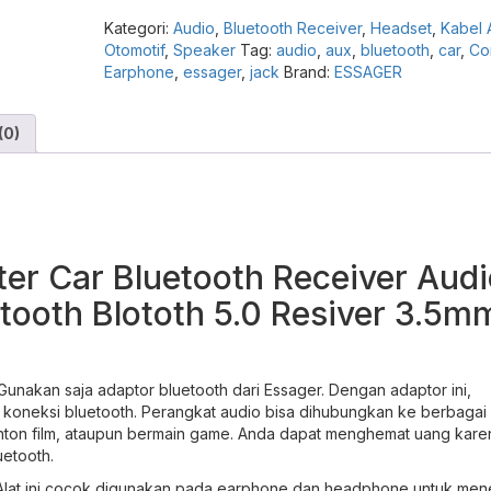
Compare
Audio
Kategori:
Audio
,
Bluetooth Receiver
,
Headset
,
Kabel
5.0
Otomotif
,
Speaker
Tag:
audio
,
aux
,
bluetooth
,
car
,
Co
ES35
Earphone
,
essager
,
jack
Brand:
ESSAGER
–
Adapter
AUX
(0)
3.5mm
Mobil
Speaker
Car
Headset
Earphone
r Car Bluetooth Receiver Audi
Bluetooth
Audio
tooth Blototh 5.0 Resiver 3.5m
Receiver
Resiver
Wireless
Musik
unakan saja adaptor bluetooth dari Essager. Dengan adaptor ini,
Handsfree
 koneksi bluetooth. Perangkat audio bisa dihubungkan ke berbagai
Stereo
on film, ataupun bermain game. Anda dapat menghemat uang karen
untuk
uetooth.
Mobil
. Alat ini cocok digunakan pada earphone dan headphone untuk men