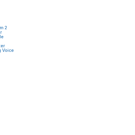
mm 2
r
le
ter
 Voice