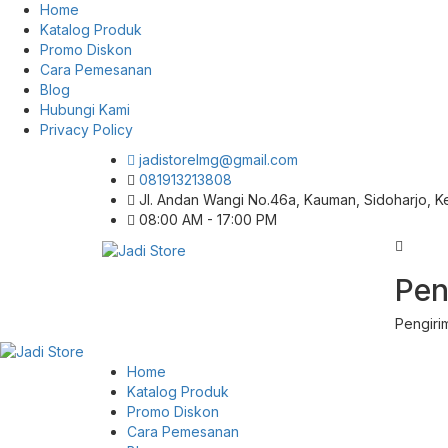
Home
Katalog Produk
Promo Diskon
Cara Pemesanan
Blog
Hubungi Kami
Privacy Policy
jadistorelmg@gmail.com
081913213808
Jl. Andan Wangi No.46a, Kauman, Sidoharjo, 
08:00 AM - 17:00 PM
Pusat Aksesoris HP, Komputer & Produk
Pen
Jadi Store
Unik di Lamongan
Pengiri
Home
Katalog Produk
Promo Diskon
Cara Pemesanan