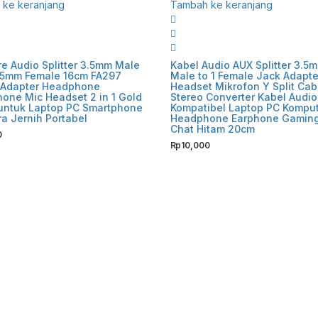
ke keranjang
Tambah ke keranjang
e Audio Splitter 3.5mm Male
Kabel Audio AUX Splitter 3.5
.5mm Female 16cm FA297
Male to 1 Female Jack Adapte
– Adapter Headphone
Headset Mikrofon Y Split Cab
one Mic Headset 2 in 1 Gold
Stereo Converter Kabel Audio
 untuk Laptop PC Smartphone
Kompatibel Laptop PC Kompu
a Jernih Portabel
Headphone Earphone Gaming
Chat Hitam 20cm
0
Rp
10,000