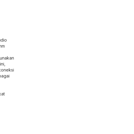
udio
5mm
Gunakan
ni,
koneksi
bagai
kat