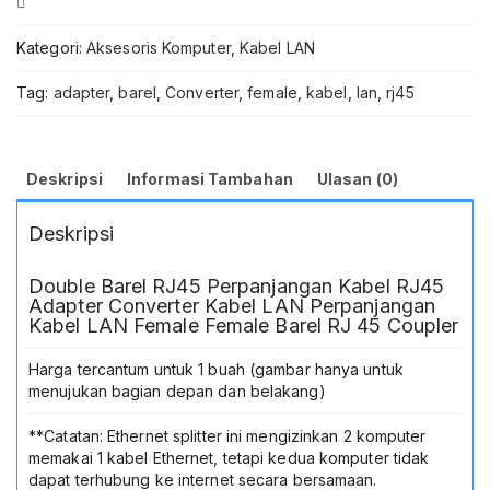
Compare
1
to
Kategori:
Aksesoris Komputer
,
Kabel LAN
2
DN0190
Tag:
adapter
,
barel
,
Converter
,
female
,
kabel
,
lan
,
rj45
–
Double
Barel
RJ45
Deskripsi
Informasi Tambahan
Ulasan (0)
Perpanjangan
Kabel
Deskripsi
LAN
Adapter
Converter
Double Barel RJ45 Perpanjangan Kabel RJ45
Coupler
Adapter Converter Kabel LAN Perpanjangan
Female
Kabel LAN Female Female Barel RJ 45 Coupler
to
Female
Harga tercantum untuk 1 buah (gambar hanya untuk
Sambungan
menujukan bagian depan dan belakang)
Kabel
RJ45
**Catatan: Ethernet splitter ini mengizinkan 2 komputer
untuk
memakai 1 kabel Ethernet, tetapi kedua komputer tidak
PC
dapat terhubung ke internet secara bersamaan.