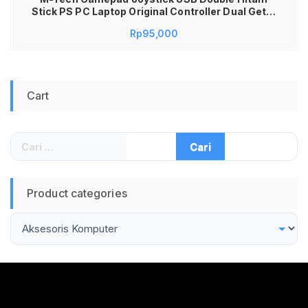
Stick PS PC Laptop Original Controller Dual Getar
Plug and Play Kompatibel Windows Android TV
Rp
95,000
Emulator PES FIFA GTA Desain Ergonomis Kuat
Tahan Lama
Cart
Cari
untuk:
Product categories