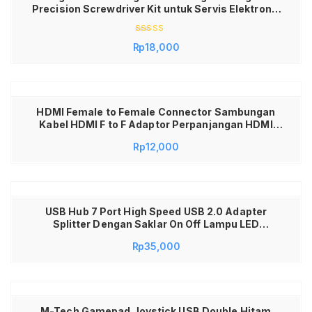
Precision Screwdriver Kit untuk Servis Elektronik
HP Laptop TV Jam Kacamata Ujung Presisi
Lengkap Praktis & Mudah Dibawa
Dinilai
Rp
18,000
5.00
dari 5
HDMI Female to Female Connector Sambungan
Kabel HDMI F to F Adaptor Perpanjangan HDMI
Coupler untuk Laptop PC PS4 STB TV LED Monitor
Rp
12,000
Proyektor Full HD 1080P 4K Plug and Play Koneksi
Stabil Konektor Awet
USB Hub 7 Port High Speed USB 2.0 Adapter
Splitter Dengan Saklar On Off Lampu LED
Individual Konektor Flashdisk Mouse Keyboard
Rp
35,000
Printer Extension Penambah Lubang USB Laptop
PC Macbook Praktis Aman Material Berkualitas
Plug and Play Awet Murah
M-Tech Gamepad Joystick USB Double Hitam