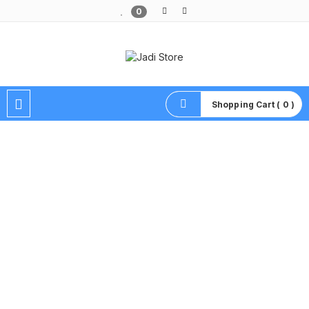
0
Pusat Aksesoris HP, Komputer & Produk Unik di Lamongan
Shopping Cart ( 0 )