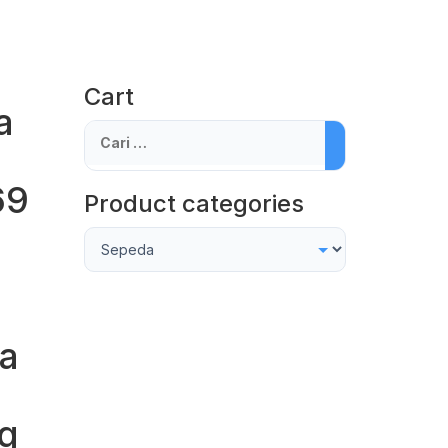
Cart
a
Cari
untuk:
69
Product categories
a
a
g