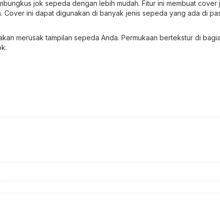
Dewasa
mbungkus jok sepeda dengan lebih mudah. Fitur ini membuat cover 
Sarung
 Cover ini dapat digunakan di banyak jenis sepeda yang ada di pa
Jok
Sepeda
akan merusak tampilan sepeda Anda. Permukaan bertekstur di bagia
Nyaman
k.
Anti
Slip
Cushion
Breathable