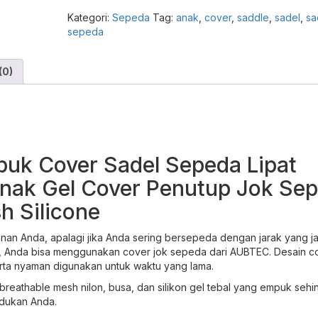
Compare
Sepeda
Kategori:
Sepeda
Tag:
anak
,
cover
,
saddle
,
sadel
,
sa
Cushion
sepeda
Breathable
Mesh
Silicone
(0)
-
CC69
Cover
Sadel
Sepeda
Empuk
uk Cover Sadel Sepeda Lipat
Gel
Silicone
nak Gel Cover Penutup Jok Se
Universal
h Silicone
untuk
Sepeda
Lipat
n Anda, apalagi jika Anda sering bersepeda dengan jarak yang ja
Sepeda
Anda bisa menggunakan cover jok sepeda dari AUBTEC. Desain c
Gunung
erta nyaman digunakan untuk waktu yang lama.
MTB
eathable mesh nilon, busa, dan silikon gel tebal yang empuk sehi
BMX
dukan Anda.
Anak