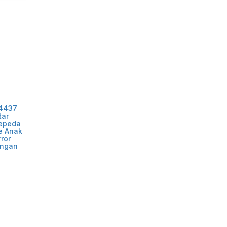
Y4437
tar
Sepeda
ie Anak
ror
angan