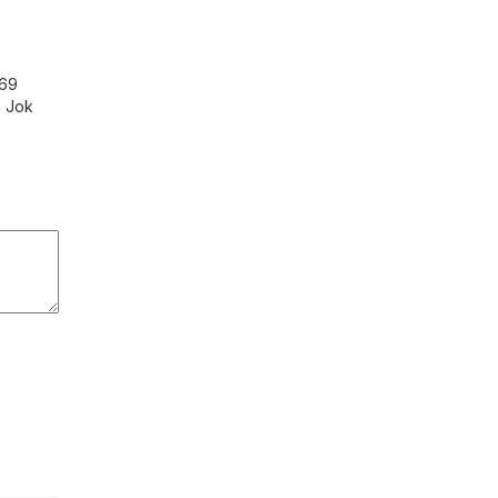
C69
g Jok