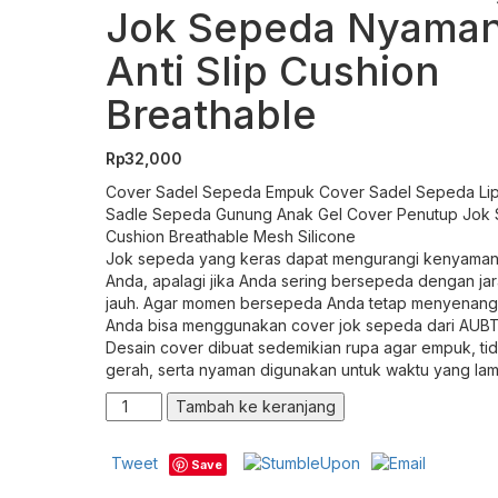
Jok Sepeda Nyama
Anti Slip Cushion
Breathable
Rp
32,000
Cover Sadel Sepeda Empuk Cover Sadel Sepeda Lip
Sadle Sepeda Gunung Anak Gel Cover Penutup Jok
Cushion Breathable Mesh Silicone
Jok sepeda yang keras dapat mengurangi kenyama
Anda, apalagi jika Anda sering bersepeda dengan ja
jauh. Agar momen bersepeda Anda tetap menyenang
Anda bisa menggunakan cover jok sepeda dari AUB
Desain cover dibuat sedemikian rupa agar empuk, ti
gerah, serta nyaman digunakan untuk waktu yang lam
Kuantitas
Tambah ke keranjang
AUBTEC
Cover
Tweet
Save
Penutup
Jok