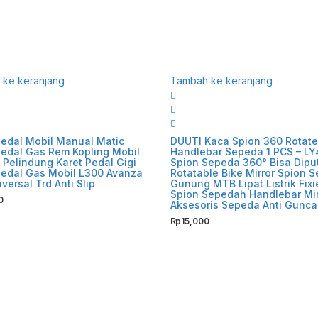
ke keranjang
Tambah ke keranjang
edal Mobil Manual Matic
DUUTI Kaca Spion 360 Rotate
edal Gas Rem Kopling Mobil
Handlebar Sepeda 1 PCS – L
Pelindung Karet Pedal Gigi
Spion Sepeda 360° Bisa Dipu
Pedal Gas Mobil L300 Avanza
Rotatable Bike Mirror Spion 
iversal Trd Anti Slip
Gunung MTB Lipat Listrik Fix
Spion Sepedah Handlebar Mir
0
Aksesoris Sepeda Anti Gunc
Rp
15,000