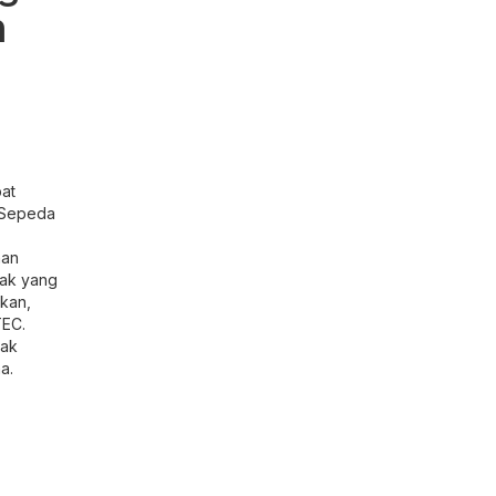
n
at
 Sepeda
nan
rak yang
kan,
TEC.
dak
a.