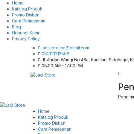
Home
Katalog Produk
Promo Diskon
Cara Pemesanan
Blog
Hubungi Kami
Privacy Policy
jadistorelmg@gmail.com
081913213808
Jl. Andan Wangi No.46a, Kauman, Sidoharjo, 
08:00 AM - 17:00 PM
Pusat Aksesoris HP, Komputer & Produk
Pen
Jadi Store
Unik di Lamongan
Pengiri
Home
Katalog Produk
Promo Diskon
Cara Pemesanan