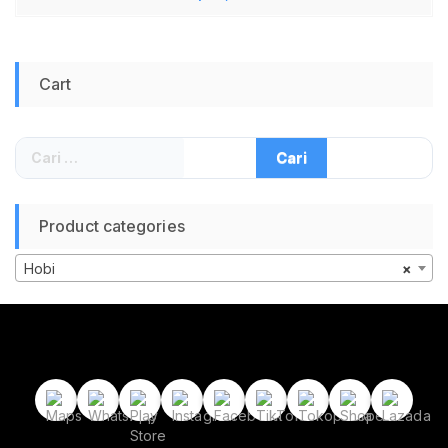
Stabil Awet Kuat LED Indikator Plug and Play
Murah
Cart
Cari
untuk:
Product categories
Hobi
×