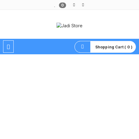
0
Pusat Aksesoris HP, Komputer & Produk Unik di Lamongan
Shopping Cart ( 0 )