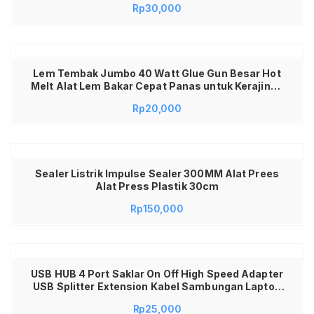
Rp
30,000
Lem Tembak Jumbo 40 Watt Glue Gun Besar Hot
Melt Alat Lem Bakar Cepat Panas untuk Kerajinan
Tangan Craft DIY Souvenir Dekorasi Perekat
Rp
20,000
Plastik Kayu Kain Kertas Alat Pertukangan Rumah
TanggaLem Tembak Glue Gun Jumbo 40 Watt
Alat Tembakan Lem Bakar Besar Hot Melt Glue
Gun Kerajinan Tangan Craft DIY Souvenir
Dekorasi Cepat Panas Lem Perekat Serbaguna
Sealer Listrik Impulse Sealer 300MM Alat Prees
Bahan Plastik Kayu Kain Kertas Alat Pertukangan
Alat Press Plastik 30cm
Rumah Tangga Praktis Awet Murah
Rp
150,000
USB HUB 4 Port Saklar On Off High Speed Adapter
USB Splitter Extension Kabel Sambungan Laptop
PC Komputer Gaming Multifungsi Portabel untuk
Rp
25,000
Flashdisk Mouse Keyboard Printer Data Transfer