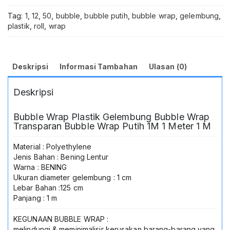
Tag:
1
,
12
,
50
,
bubble
,
bubble putih
,
bubble wrap
,
gelembung
,
plastik
,
roll
,
wrap
Deskripsi
Informasi Tambahan
Ulasan (0)
Deskripsi
Bubble Wrap Plastik Gelembung Bubble Wrap
Transparan Bubble Wrap Putih 1M 1 Meter 1 M
Material : Polyethylene
Jenis Bahan : Bening Lentur
Warna : BENING
Ukuran diameter gelembung : 1 cm
Lebar Bahan :125 cm
Panjang : 1 m
KEGUNAAN BUBBLE WRAP :
melindungi & meminimalisir kerusakan barang-barang yang