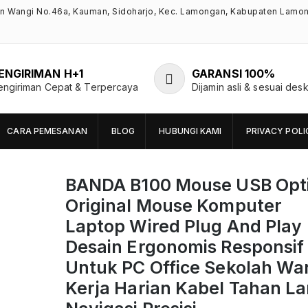
an Wangi No.46a, Kauman, Sidoharjo, Kec. Lamongan, Kabupaten Lamo
ENGIRIMAN H+1
GARANSI 100%
engiriman Cepat & Terpercaya
Dijamin asli & sesuai desk
CARA PEMESANAN
BLOG
HUBUNGI KAMI
PRIVACY POLI
BANDA B100 Mouse USB Opti
Original Mouse Komputer
Laptop Wired Plug And Play
Desain Ergonomis Responsif
Untuk PC Office Sekolah Wa
Kerja Harian Kabel Tahan L