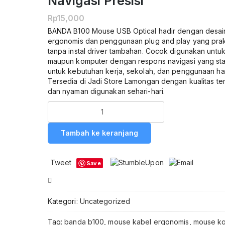
Navigasi Presisi
Rp
15,000
BANDA B100 Mouse USB Optical hadir dengan desai
ergonomis dan penggunaan plug and play yang prak
tanpa instal driver tambahan. Cocok digunakan untuk
maupun komputer dengan respons navigasi yang sta
untuk kebutuhan kerja, sekolah, dan penggunaan har
Tersedia di Jadi Store Lamongan dengan kualitas te
dan nyaman digunakan sehari-hari.
Kuantitas
BANDA
B100
Tambah ke keranjang
Mouse
USB
Optical
Tweet
Save
Original
Mouse
Compare
Komputer
Laptop
Kategori:
Uncategorized
Wired
Plug
Tag:
banda b100
,
mouse kabel ergonomis
,
mouse k