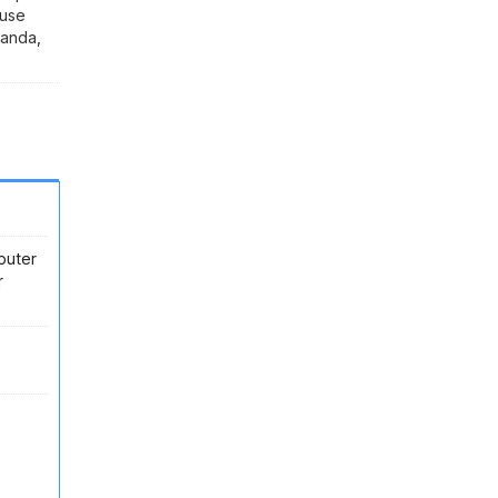
use
banda
,
puter
r