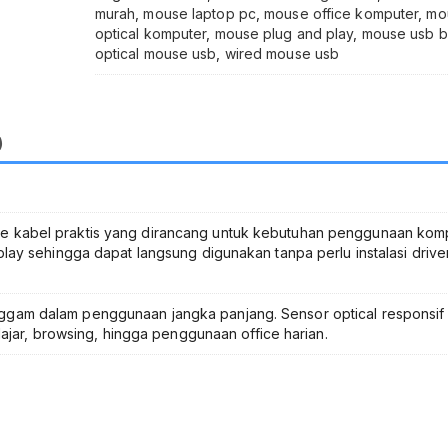
and
murah
,
mouse laptop pc
,
mouse office komputer
,
mo
Play
optical komputer
,
mouse plug and play
,
mouse usb 
Desain
optical mouse usb
,
wired mouse usb
Ergonomis
Responsif
untuk
PC
)
Office
Sekolah
Warnet
Kerja
Harian
 kabel praktis yang dirancang untuk kebutuhan penggunaan kom
Kabel
ay sehingga dapat langsung digunakan tanpa perlu instalasi drive
Tahan
Lama
Navigasi
am dalam penggunaan jangka panjang. Sensor optical responsif
Presisi
ajar, browsing, hingga penggunaan office harian.