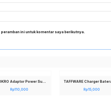
 peramban ini untuk komentar saya berikutnya.
Tambah ke keranjang
YASOKRO Adaptor Power Supply Converter AC to DC 12V 10A Cigarette Port – AYD-12100 Power Adaptor AC to DC 12V 10A Converter Lighter Mobil ke Listrik Adaptor 12V 10A untuk Vacuum Cleaner Kompresor Mobil Pompa Angin Ban Adapter AC DC Converter
Rp
110,000
Rp
15,000