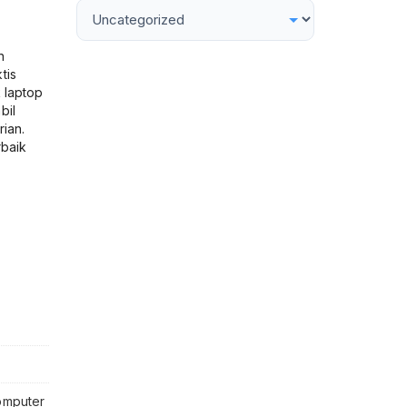
n
tis
 laptop
bil
ian.
rbaik
omputer