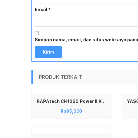
Email
*
Simpan nama, email, dan situs web saya pada
PRODUK TERKAIT
ranjang
Tambah ke keranjang
RAPAtech CH1060 Power II Kepala Charger Batok Charger 20W PD20W Type C PPS PD Super Fast Charging CH1060
Rp
95,000
ranjang