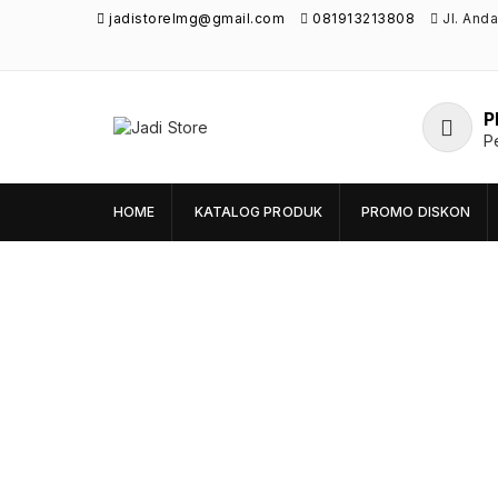
jadistorelmg@gmail.com
081913213808
Jl. And
P
Jadi Store
P
Pusat Aksesoris HP, Komputer & Produk
Unik di Lamongan
HOME
KATALOG PRODUK
PROMO DISKON