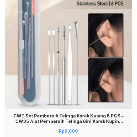
CWE Set Pembersih Telinga Korek Kuping 6 PCS –
CW35 Alat Pembersih Telinga 6in1 Korek Kuping
Stainless Steel Earwax Remover Kit Alat Korek
Rp
8,000
Telinga Bayi Dewasa Aman Higienis Anti Karat