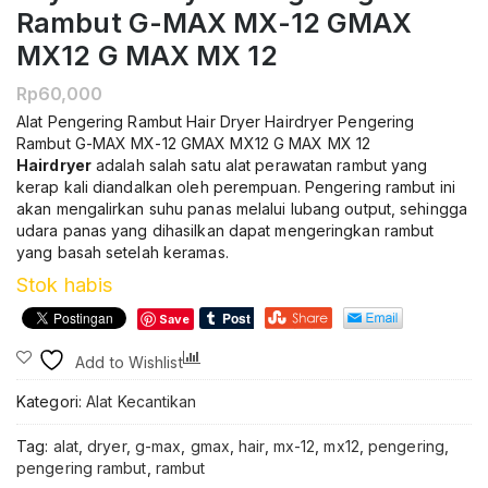
Rambut G-MAX MX-12 GMAX
MX12 G MAX MX 12
Rp
60,000
Alat Pengering Rambut Hair Dryer Hairdryer Pengering
Rambut G-MAX MX-12 GMAX MX12 G MAX MX 12
Hairdryer
adalah salah satu alat perawatan rambut yang
kerap kali diandalkan oleh perempuan. Pengering rambut ini
akan mengalirkan suhu panas melalui lubang output, sehingga
udara panas yang dihasilkan dapat mengeringkan rambut
yang basah setelah keramas.
Stok habis
Save
Compare
Add to Wishlist
Kategori:
Alat Kecantikan
Tag:
alat
,
dryer
,
g-max
,
gmax
,
hair
,
mx-12
,
mx12
,
pengering
,
pengering rambut
,
rambut