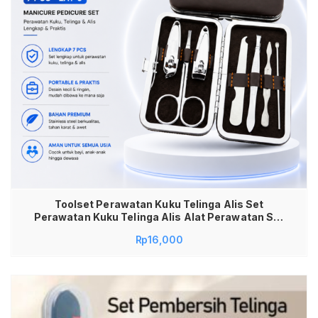
Toolset Perawatan Kuku Telinga Alis Set
Perawatan Kuku Telinga Alis Alat Perawatan Set
Kuku Manicure Pedicure Telinga Alis 7 PCS
Rp
16,000
Portable