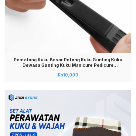
Pemotong Kuku Besar Potong Kuku Gunting Kuku
Dewasa Gunting Kuku Manicure Pedicure
Professional Gunting Kuku Tajam Gunting Kuku
Rp
10,000
Hitam