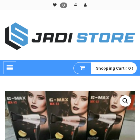
0
Pusat Aksesoris HP, Komputer & Produk Unik di Lamongan
Shopping Cart ( 0 )