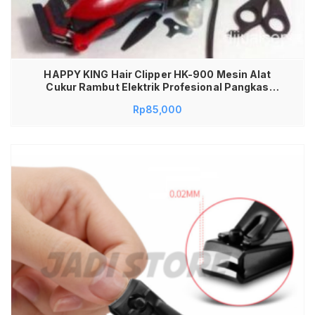
HAPPY KING Hair Clipper HK-900 Mesin Alat
Cukur Rambut Elektrik Profesional Pangkas
Rambut Kumis Jenggot Clipper Set Lengkap
Rp
85,000
Untuk Barbershop Salon Rumah Tangga Mata
Pisau Stainless Steel Tajam Awet Presisi Kuat
Getaran Halus Bonus Aksesoris