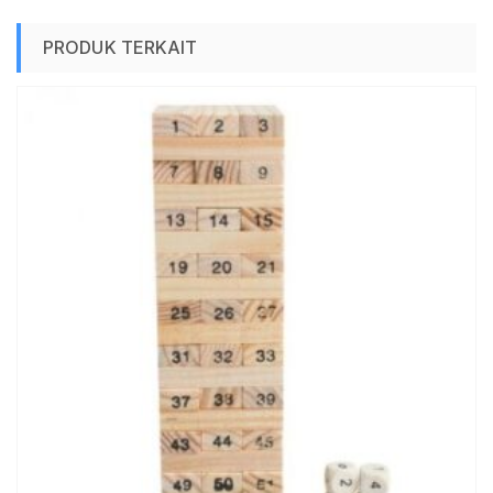
PRODUK TERKAIT