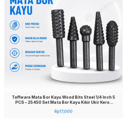
Taffware Mata Bor Kayu Wood Bits Steel 1/4 Inch 5
PCS – 25450 Set Mata Bor Kayu Kikir Ukir Kerok
Bulat 5PCS Mata Bor Kayu Mini Set Wood Drill Bits
Rp
17,000
Steel 1/4 Inch Alat Pertukangan Kayu Mata Bor
Kayu Stainless Steel Presisi Taffware Mata Bor
Ukir Kayu 5 Pcs