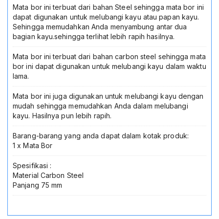
Kayu
Mata bor ini terbuat dari bahan Steel sehingga mata bor ini
Wood
dapat digunakan untuk melubangi kayu atau papan kayu.
Forstner
Sehingga memudahkan Anda menyambung antar dua
Drill
bagian kayu.sehingga terlihat lebih rapih hasilnya.
Bit
Mata bor ini terbuat dari bahan carbon steel sehingga mata
bor ini dapat digunakan untuk melubangi kayu dalam waktu
lama.
Mata bor ini juga digunakan untuk melubangi kayu dengan
mudah sehingga memudahkan Anda dalam melubangi
kayu. Hasilnya pun lebih rapih.
Barang-barang yang anda dapat dalam kotak produk:
1 x Mata Bor
Spesifikasi :
Material Carbon Steel
Panjang 75 mm