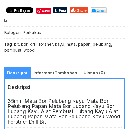
Pelubang
Kayu
Save
Mata
Bor
Compare
Pelubang
Papan
Kategori:
Perkakas
Mata
Bor
Tag:
bit
,
bor
,
drill
,
forsner
,
kayu
,
mata
,
papan
,
pelubang
,
Lubang
pembuat
,
wood
Kayu
Bor
Lubang
Kayu
Deskripsi
Informasi Tambahan
Ulasan (0)
Alat
Pembuat
Deskripsi
Lubang
Kayu
Alat
35mm Mata Bor Pelubang Kayu Mata Bor
Lubang
Pelubang Papan Mata Bor Lubang Kayu Bor
Papan
Lubang Kayu Alat Pembuat Lubang Kayu Alat
Mata
Lubang Papan Mata Bor Pelubang Kayu Wood
Forstner Drill Bit
Bor
Pelubang