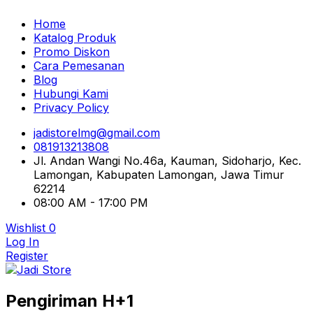
Home
Katalog Produk
Promo Diskon
Cara Pemesanan
Blog
Hubungi Kami
Privacy Policy
jadistorelmg@gmail.com
081913213808
Jl. Andan Wangi No.46a, Kauman, Sidoharjo, Kec.
Lamongan, Kabupaten Lamongan, Jawa Timur
62214
08:00 AM - 17:00 PM
Wishlist
0
Log In
Register
Pusat Aksesoris HP, Komputer & Produk Unik di
Pengiriman H+1
Lamongan