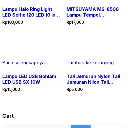
Lampu Halo Ring Light
MITSUYAMA MS-8508
LED Selfie 120 LED 10 Inch
Lampu Tempel
with Smartphone Holder
Emergency COB LED 10W
Rp
100,000
Rp
17,000
+ Mini Tripod
Stick N Click Senter
Dinding Tanpa Kabel
Portable Penerangan
Kamar Tidur Lemari
Dapur Bagasi Mobil
Gudang Wastafel Praktis
Sangat Terang Hemat
Baca selengkapnya
Tambah ke keranjang
Baterai Saklar On Off
Aksesoris Rumah Tangga
Lampu LED USB Bohlam
Tali Jemuran Nylon Tali
Serbaguna
LED USB SX 10W
Jemuran Nilon Tali
Jemuran Nilon 10 Meter
Rp
15,000
Rp
5,000
Tali Jemuran Nylon 10
Meter Tali Jemuran Nylon
Kuat Tali Jemuran 10
Meter Tali Jemuran 10m
Cart
Tali Jemuran 10 m Tali
Jemuran 10 meter Nilon
Cari
Tali Jemuran Baju 10