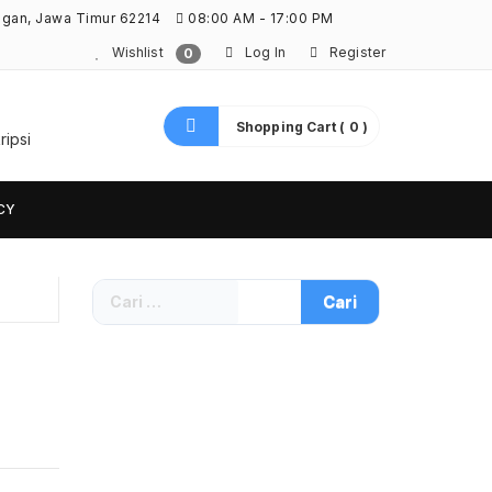
ngan, Jawa Timur 62214
08:00 AM - 17:00 PM
Wishlist
Log In
Register
0
Shopping Cart ( 0 )
ripsi
CY
Cari
untuk: