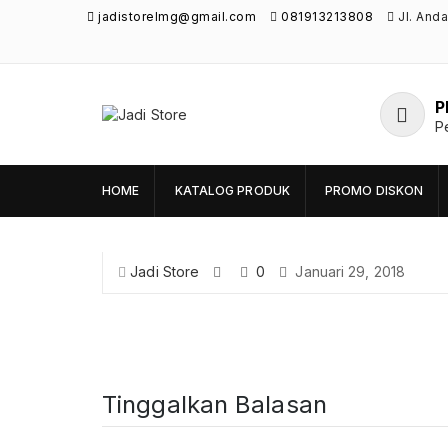
jadistorelmg@gmail.com
081913213808
Jl. And
P
Jadi Store
P
Pusat Aksesoris HP, Komputer & Produk
Unik di Lamongan
HOME
KATALOG PRODUK
PROMO DISKON
Jadi Store
0
Januari 29, 2018
Tinggalkan Balasan