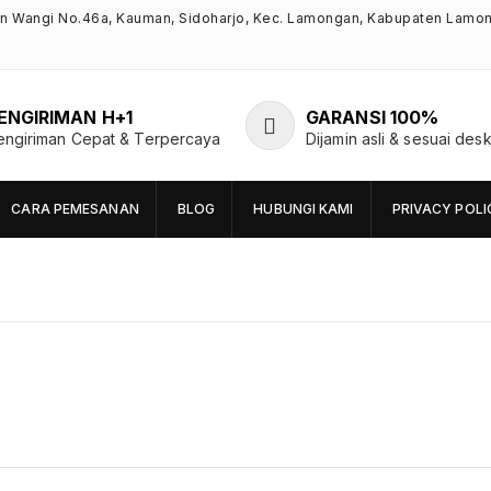
an Wangi No.46a, Kauman, Sidoharjo, Kec. Lamongan, Kabupaten Lamo
ENGIRIMAN H+1
GARANSI 100%
engiriman Cepat & Terpercaya
Dijamin asli & sesuai desk
CARA PEMESANAN
BLOG
HUBUNGI KAMI
PRIVACY POLI