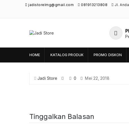
jadistorelmg@gmail.com
081913213808
Jl. And
P
Jadi Store
P
Pusat Aksesoris HP, Komputer & Produk
Unik di Lamongan
HOME
KATALOG PRODUK
PROMO DISKON
Jadi Store
0
Mei 22, 2018
Tinggalkan Balasan