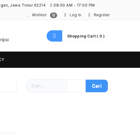
ngan, Jawa Timur 62214
08:00 AM - 17:00 PM
Wishlist
Log In
Register
0
Shopping Cart ( 0 )
ripsi
CY
Cari
untuk: