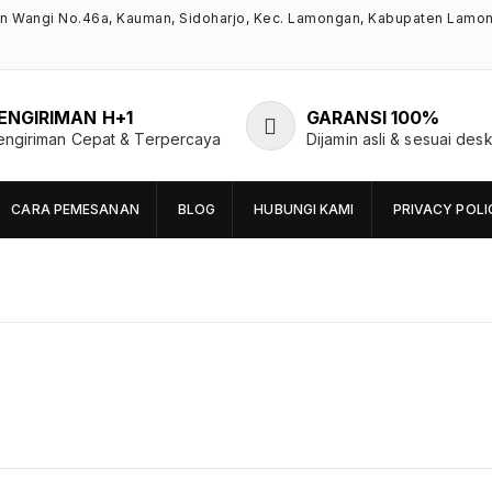
an Wangi No.46a, Kauman, Sidoharjo, Kec. Lamongan, Kabupaten Lamo
ENGIRIMAN H+1
GARANSI 100%
engiriman Cepat & Terpercaya
Dijamin asli & sesuai desk
CARA PEMESANAN
BLOG
HUBUNGI KAMI
PRIVACY POLI