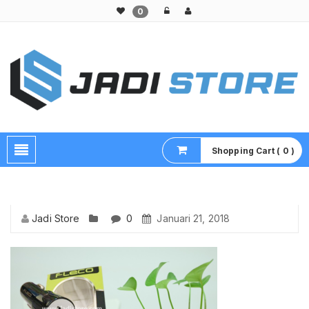
0
Pusat Aksesoris HP, Komputer & Produk Unik di Lamongan
Shopping Cart ( 0 )
Jadi Store
0
Januari 21, 2018