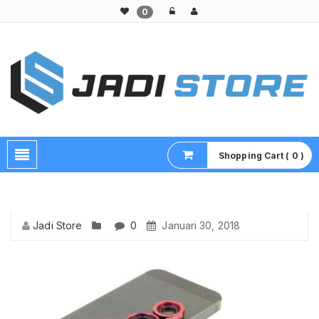
0
Pusat Aksesoris HP, Komputer & Produk Unik di Lamongan
Shopping Cart ( 0 )
Jadi Store
0
Januari 30, 2018