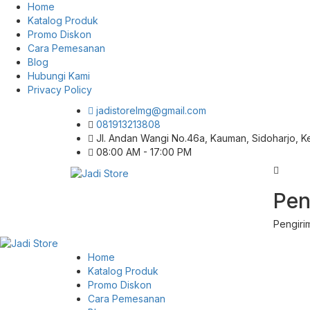
Home
Katalog Produk
Promo Diskon
Cara Pemesanan
Blog
Hubungi Kami
Privacy Policy
jadistorelmg@gmail.com
081913213808
Jl. Andan Wangi No.46a, Kauman, Sidoharjo, 
08:00 AM - 17:00 PM
Pusat Aksesoris HP, Komputer & Produk
Pen
Jadi Store
Unik di Lamongan
Pengiri
Home
Katalog Produk
Promo Diskon
Cara Pemesanan