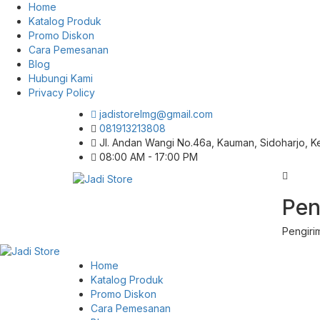
Home
Katalog Produk
Promo Diskon
Cara Pemesanan
Blog
Hubungi Kami
Privacy Policy
jadistorelmg@gmail.com
081913213808
Jl. Andan Wangi No.46a, Kauman, Sidoharjo, 
08:00 AM - 17:00 PM
Pusat Aksesoris HP, Komputer & Produk
Pen
Jadi Store
Unik di Lamongan
Pengiri
Home
Katalog Produk
Promo Diskon
Cara Pemesanan