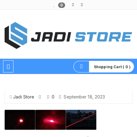
0
Pusat Aksesoris HP, Komputer & Produk Unik di Lamongan
Shopping Cart ( 0 )
Jadi Store
0
September 18, 2023