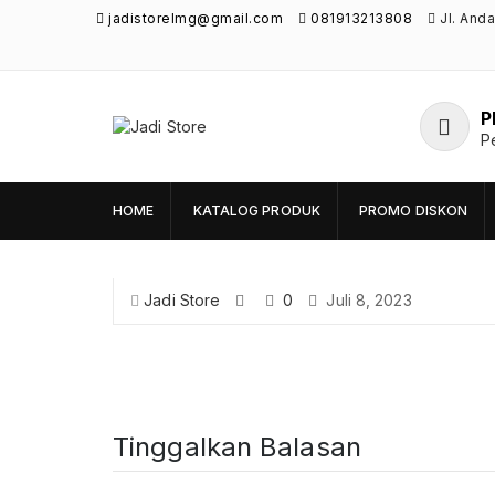
jadistorelmg@gmail.com
081913213808
Jl. And
P
Jadi Store
P
Pusat Aksesoris HP, Komputer & Produk
Unik di Lamongan
HOME
KATALOG PRODUK
PROMO DISKON
Jadi Store
0
Juli 8, 2023
Tinggalkan Balasan