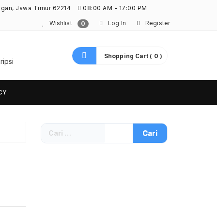
ngan, Jawa Timur 62214
08:00 AM - 17:00 PM
Wishlist
Log In
Register
0
Shopping Cart ( 0 )
ripsi
CY
Cari
untuk: