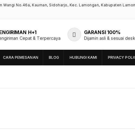
an Wangi No.46a, Kauman, Sidoharjo, Kec. Lamongan, Kabupaten Lamo
ENGIRIMAN H+1
GARANSI 100%
engiriman Cepat & Terpercaya
Dijamin asli & sesuai desk
CARA PEMESANAN
BLOG
HUBUNGI KAMI
PRIVACY POLI