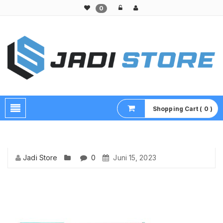
0
Pusat Aksesoris HP, Komputer & Produk Unik di Lamongan
Shopping Cart ( 0 )
Jadi Store
0
Juni 15, 2023