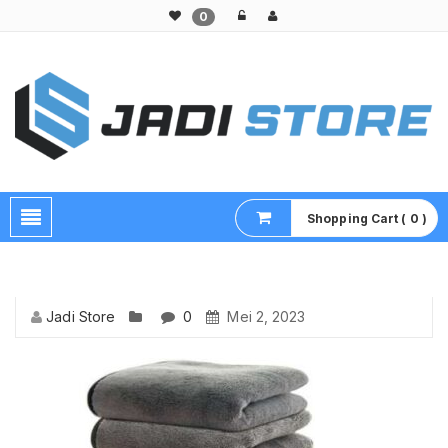
0
Pusat Aksesoris HP, Komputer & Produk Unik di Lamongan
Shopping Cart ( 0 )
Jadi Store
0
Mei 2, 2023