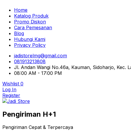
Home
Katalog Produk
Promo Diskon
Cara Pemesanan
Blog
Hubungi Kami
Privacy Policy
jadistorelmg@gmail.com
081913213808
Jl. Andan Wangi No.46a, Kauman, Sidoharjo, Kec.
08:00 AM - 17:00 PM
Wishlist
0
Log In
Register
Pusat Aksesoris HP, Komputer & Produk Unik di Lamong
Pengiriman H+1
Jadi Store
Pengiriman Cepat & Terpercaya