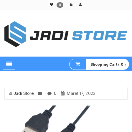
0
Pusat Aksesoris HP, Komputer & Produk Unik di Lamongan
Shopping Cart ( 0 )
Jadi Store
0
Maret 17, 2023