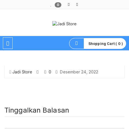
0
Pusat Aksesoris HP, Komputer & Produk Unik di Lamongan
Shopping Cart ( 0 )
Jadi Store
0
Desember 24, 2022
Tinggalkan Balasan