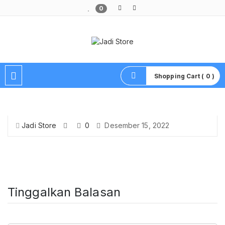
0
Pusat Aksesoris HP, Komputer & Produk Unik di Lamongan
Shopping Cart ( 0 )
Jadi Store
0
Desember 15, 2022
Tinggalkan Balasan