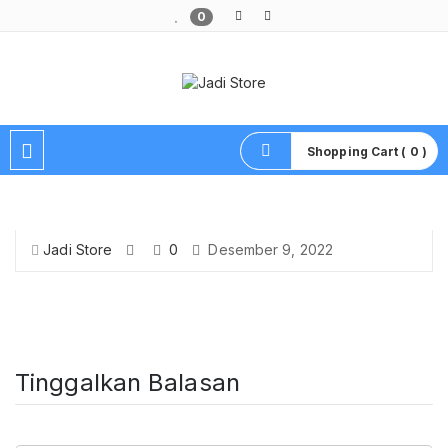
0
Pusat Aksesoris HP, Komputer & Produk Unik di Lamongan
Shopping Cart ( 0 )
Jadi Store
0
Desember 9, 2022
Tinggalkan Balasan