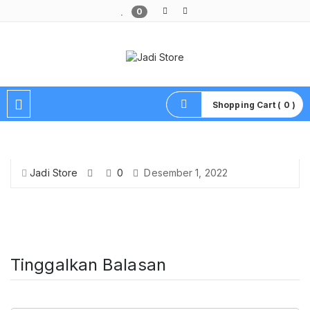
0
Pusat Aksesoris HP, Komputer & Produk Unik di Lamongan
Shopping Cart ( 0 )
Jadi Store
0
Desember 1, 2022
Tinggalkan Balasan