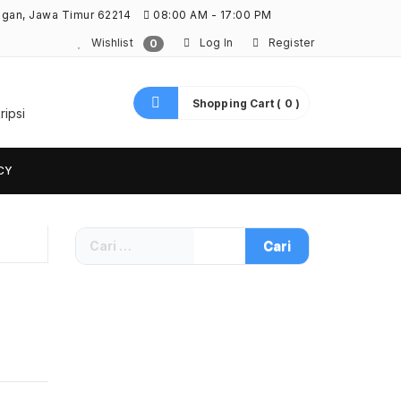
ngan, Jawa Timur 62214
08:00 AM - 17:00 PM
Wishlist
Log In
Register
0
Shopping Cart ( 0 )
ripsi
CY
Cari
untuk: