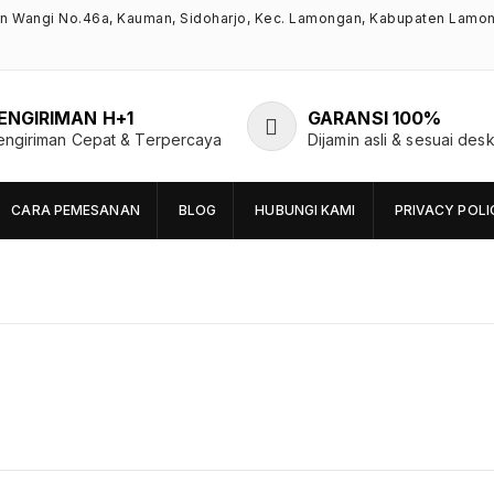
an Wangi No.46a, Kauman, Sidoharjo, Kec. Lamongan, Kabupaten Lamo
ENGIRIMAN H+1
GARANSI 100%
engiriman Cepat & Terpercaya
Dijamin asli & sesuai desk
CARA PEMESANAN
BLOG
HUBUNGI KAMI
PRIVACY POLI