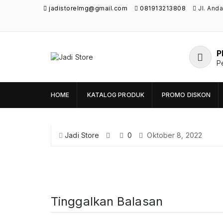
jadistorelmg@gmail.com
081913213808
Jl. And
P
Jadi Store
P
Pusat Aksesoris HP, Komputer & Produk
Unik di Lamongan
HOME
KATALOG PRODUK
PROMO DISKON
Jadi Store
0
Oktober 8, 2022
Tinggalkan Balasan