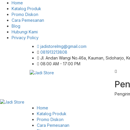
Home
Katalog Produk
Promo Diskon
Cara Pemesanan
Blog
Hubungi Kami
Privacy Policy
jadistorelmg@gmail.com
081913213808
Jl. Andan Wangi No.46a, Kauman, Sidoharjo, 
08:00 AM - 17:00 PM
Pusat Aksesoris HP, Komputer & Produk
Pen
Jadi Store
Unik di Lamongan
Pengiri
Home
Katalog Produk
Promo Diskon
Cara Pemesanan