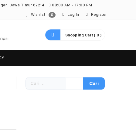
ngan, Jawa Timur 62214
08:00 AM - 17:00 PM
Wishlist
Log In
Register
0
Shopping Cart ( 0 )
ripsi
CY
Cari
untuk: