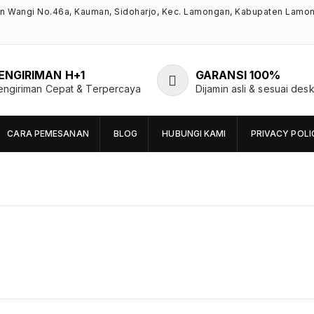
an Wangi No.46a, Kauman, Sidoharjo, Kec. Lamongan, Kabupaten Lamo
ENGIRIMAN H+1
GARANSI 100%
engiriman Cepat & Terpercaya
Dijamin asli & sesuai desk
CARA PEMESANAN
BLOG
HUBUNGI KAMI
PRIVACY POLI