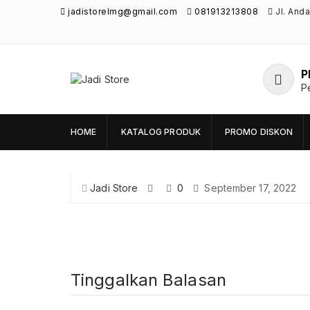
jadistorelmg@gmail.com
081913213808
Jl. And
P
Jadi Store
P
Pusat Aksesoris HP, Komputer & Produk
Unik di Lamongan
HOME
KATALOG PRODUK
PROMO DISKON
Jadi Store
0
September 17, 2022
Tinggalkan Balasan