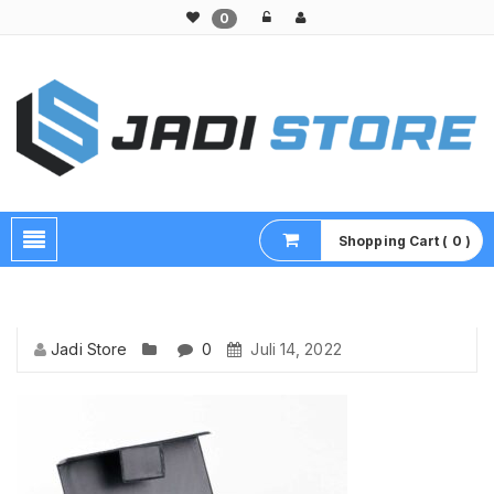
0
Pusat Aksesoris HP, Komputer & Produk Unik di Lamongan
Shopping Cart ( 0 )
Jadi Store
0
Juli 14, 2022