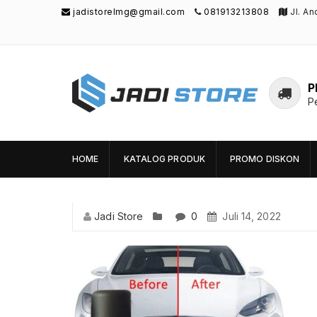
jadistorelmg@gmail.com
081913213808
Jl. A
P
P
Jadi Store
Pusat Aksesoris HP, Komputer & Produk
Unik di Lamongan
HOME
KATALOG PRODUK
PROMO DISKON
Jadi Store
0
Juli 14, 2022