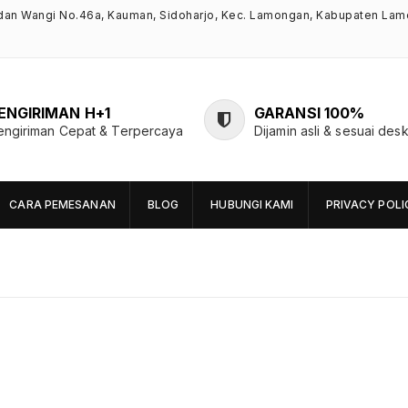
ndan Wangi No.46a, Kauman, Sidoharjo, Kec. Lamongan, Kabupaten Lam
ENGIRIMAN H+1
GARANSI 100%
engiriman Cepat & Terpercaya
Dijamin asli & sesuai desk
CARA PEMESANAN
BLOG
HUBUNGI KAMI
PRIVACY POLI