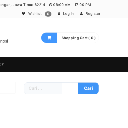
ongan, Jawa Timur 62214
08:00 AM - 17:00 PM
Wishlist
Log In
Register
0
Shopping Cart ( 0 )
ripsi
CY
Cari
untuk: