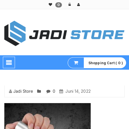
0
Pusat Aksesoris HP, Komputer & Produk Unik di Lamongan
Shopping Cart ( 0 )
Jadi Store
0
Juni 14, 2022