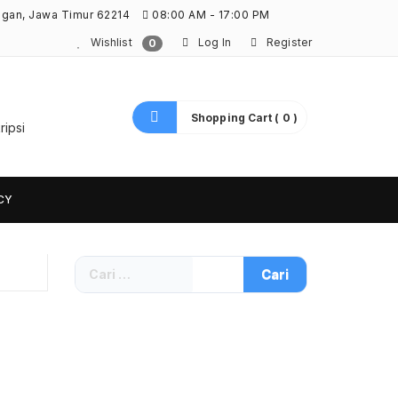
ngan, Jawa Timur 62214
08:00 AM - 17:00 PM
Wishlist
Log In
Register
0
Shopping Cart ( 0 )
ripsi
CY
Cari
untuk: