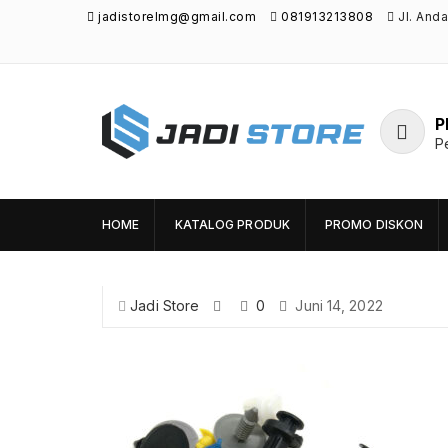
jadistorelmg@gmail.com
081913213808
Jl. And
P
P
Jadi Store
Pusat Aksesoris HP, Komputer & Produk
Unik di Lamongan
HOME
KATALOG PRODUK
PROMO DISKON
Jadi Store
0
Juni 14, 2022