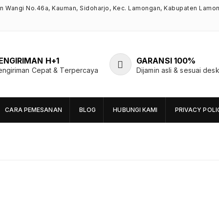
an Wangi No.46a, Kauman, Sidoharjo, Kec. Lamongan, Kabupaten Lamo
ENGIRIMAN H+1
GARANSI 100%
engiriman Cepat & Terpercaya
Dijamin asli & sesuai desk
CARA PEMESANAN
BLOG
HUBUNGI KAMI
PRIVACY POLI