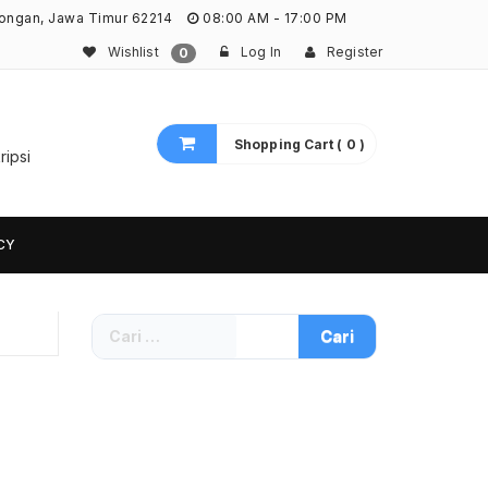
ongan, Jawa Timur 62214
08:00 AM - 17:00 PM
Wishlist
Log In
Register
0
Shopping Cart ( 0 )
ripsi
CY
Cari
untuk: