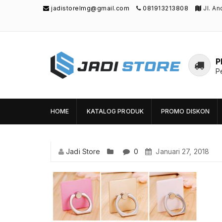
jadistorelmg@gmail.com
081913213808
Jl. A
P
P
Jadi Store
Pusat Aksesoris HP, Komputer & Produk
Unik di Lamongan
HOME
KATALOG PRODUK
PROMO DISKON
Jadi Store
0
Januari 27, 2018