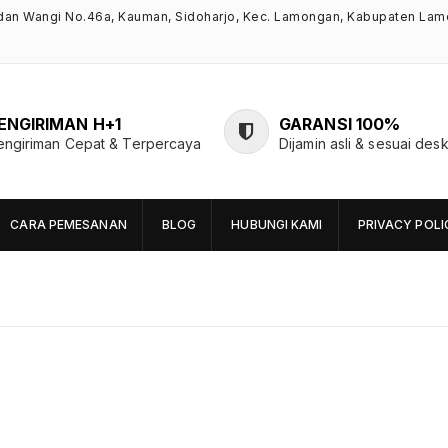
ndan Wangi No.46a, Kauman, Sidoharjo, Kec. Lamongan, Kabupaten Lam
ENGIRIMAN H+1
GARANSI 100%
engiriman Cepat & Terpercaya
Dijamin asli & sesuai desk
CARA PEMESANAN
BLOG
HUBUNGI KAMI
PRIVACY POLI