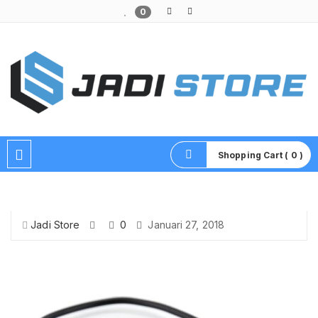
0
Pusat Aksesoris HP, Komputer & Produk Unik di Lamongan
Shopping Cart ( 0 )
Jadi Store
0
Januari 27, 2018