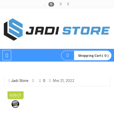
0
Pusat Aksesoris HP, Komputer & Produk Unik di Lamongan
Shopping Cart ( 0 )
Jadi Store
0
Mei 21, 2022