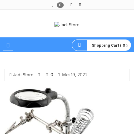
0
Pusat Aksesoris HP, Komputer & Produk Unik di Lamongan
Shopping Cart ( 0 )
Jadi Store
0
Mei 19, 2022