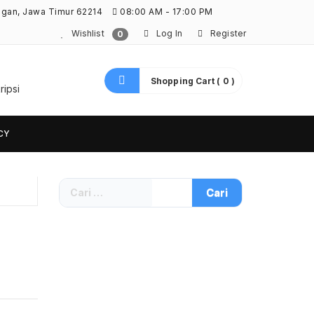
ngan, Jawa Timur 62214
08:00 AM - 17:00 PM
Wishlist
Log In
Register
0
Shopping Cart ( 0 )
ripsi
CY
Cari
untuk: