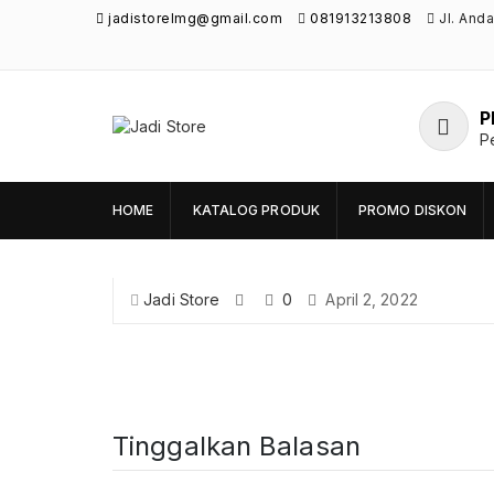
jadistorelmg@gmail.com
081913213808
Jl. And
P
Jadi Store
P
Pusat Aksesoris HP, Komputer & Produk
Unik di Lamongan
HOME
KATALOG PRODUK
PROMO DISKON
Jadi Store
0
April 2, 2022
Tinggalkan Balasan