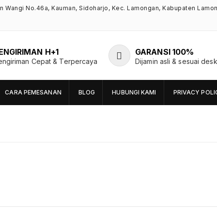
an Wangi No.46a, Kauman, Sidoharjo, Kec. Lamongan, Kabupaten Lamo
ENGIRIMAN H+1
GARANSI 100%
engiriman Cepat & Terpercaya
Dijamin asli & sesuai desk
CARA PEMESANAN
BLOG
HUBUNGI KAMI
PRIVACY POLI