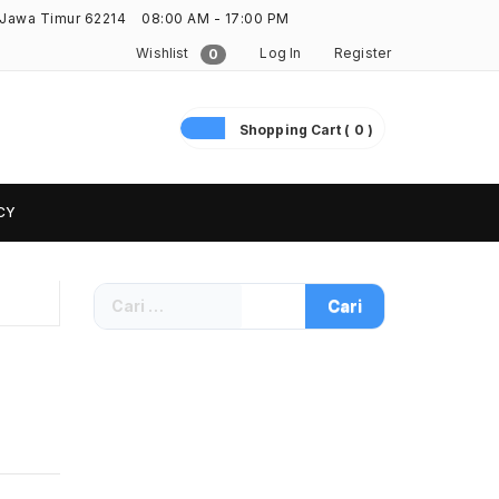
 Jawa Timur 62214
08:00 AM - 17:00 PM
Wishlist
Log In
Register
0
Shopping Cart ( 0 )
CY
Cari
untuk: