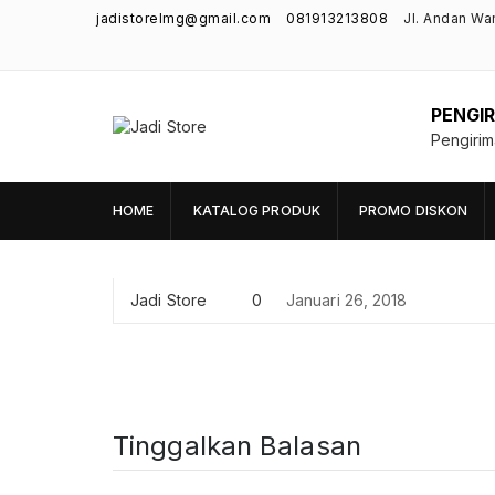
jadistorelmg@gmail.com
081913213808
Jl. Andan Wa
PENGIR
Jadi Store
Pengiri
Pusat Aksesoris HP, Komputer & Produk
Unik di Lamongan
HOME
KATALOG PRODUK
PROMO DISKON
Jadi Store
0
Januari 26, 2018
Tinggalkan Balasan