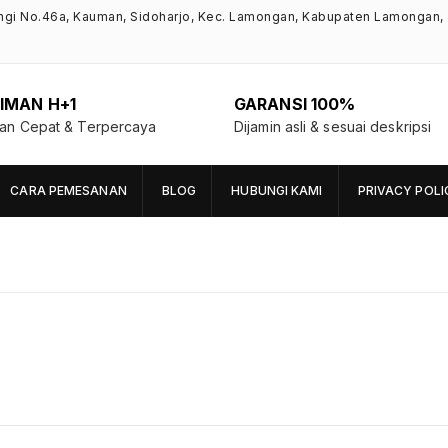
ngi No.46a, Kauman, Sidoharjo, Kec. Lamongan, Kabupaten Lamongan,
IMAN H+1
GARANSI 100%
man Cepat & Terpercaya
Dijamin asli & sesuai deskripsi
CARA PEMESANAN
BLOG
HUBUNGI KAMI
PRIVACY POLI