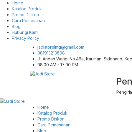
Home
Katalog Produk
Promo Diskon
Cara Pemesanan
Blog
Hubungi Kami
Privacy Policy
jadistorelmg@gmail.com
081913213808
Jl. Andan Wangi No.46a, Kauman, Sidoharjo, K
08:00 AM - 17:00 PM
Pen
Pusat Aksesoris HP, Komputer & Produk
Jadi Store
Unik di Lamongan
Pengiri
Home
Katalog Produk
Promo Diskon
Cara Pemesanan
Blog