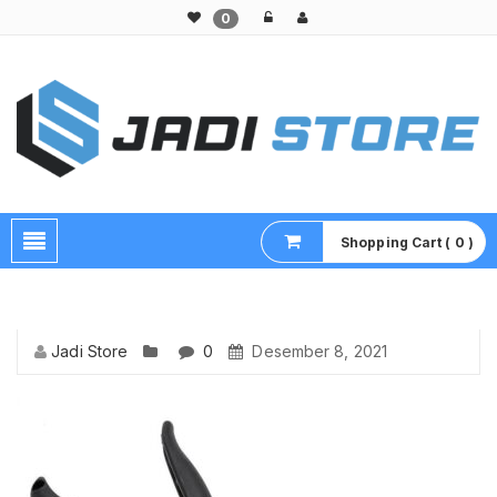
0
Pusat Aksesoris HP, Komputer & Produk Unik di Lamongan
Shopping Cart ( 0 )
Jadi Store
0
Desember 8, 2021